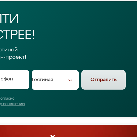
ЙТИ
ТРЕЕ!
стиной
н-проект!
Отправить
согласно
му соглашению