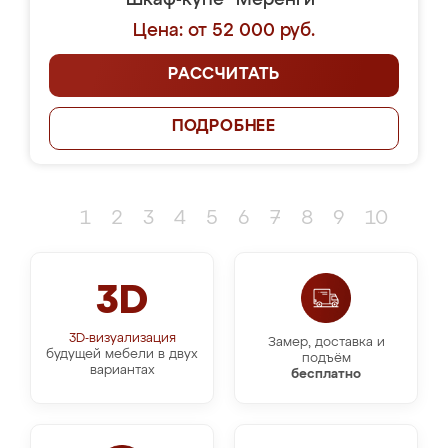
Шкаф-купе "Меренги"
Цена: от 52 000 руб.
РАССЧИТАТЬ
ПОДРОБНЕЕ
1
2
3
4
5
6
7
8
9
10
3D
3D-визуализация
Замер, доставка и
будущей мебели в двух
подъём
вариантах
бесплатно