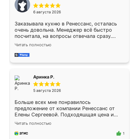
меньше, здесь же он более разнообразный.
Мне нравится ,если что-то потребуется из
6 августа 2026
мебели буду заказывать только здесь.
Заказывала кухню в Ренессанс, осталась
очень довольна. Менеджер всё быстро
посчитала, на вопросы отвечала сразу.
Замерщик приехал в субботу, подошёл к
Читать полностью
делу со всей ответственностью. Собрали
за день, ребята работали аккуратно, даже
пыли почти не было. Качество отличное,
ящики ходят плавно, ничего не скрипит.
Всё подошло как влитое.
Аринка Р.
5 августа 2026
Больше всех мне понравилось
предложение от компании Ренессанс от
Елены Сергеевой. Подходяшщая цена и
короткие сроки изготовления. Приехавший
Читать полностью
для замера сотрудник Владислав
предложил по моему эскизу самый
1