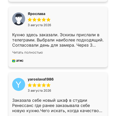
подходящий вариант шкафа. Немного его
видоизменил, получилось даже лучше, чем
я хотела.
Ярослава
3 августа 2026
Кухню здесь заказали. Эскизы прислали в
телеграмм. Выбрали наиболее подходящий.
Согласовали день для замера. Через 3
недели кухня была уже готова. Остались
Читать полностью
довольны работой. Спасибо Ренессанс
мебель за качественную работу!
yaroslava1986
3 августа 2026
Заказала себе новый шкаф в студии
Ренессанс где ранее заказывала себе
новую кухню.Чего искать, когда качеством
вполне довольна. Служит кухня уже почти