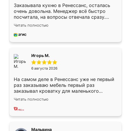
Заказывала кухню в Ренессанс, осталась
очень довольна. Менеджер всё быстро
посчитала, на вопросы отвечала сразу.
Замерщик приехал в субботу, подошёл к
Читать полностью
делу со всей ответственностью. Собрали
за день, ребята работали аккуратно, даже
пыли почти не было. Качество отличное,
ящики ходят плавно, ничего не скрипит.
Всё подошло как влитое.
Игорь М.
6 августа 2026
На самом деле в Ренессанс уже не первый
раз заказываю мебель первый раз
заказывал кроватку для маленького
ребёнка при его рождении ,во второй раз
Читать полностью
заказал шкаф-купе. По качеству очень
хорошее сборка достаточно быстрая,
также адекватные цены. До этого
сравнивал с разными конкурентами в этом
сегменте ,выбор у конкурентов куда
Мальвина