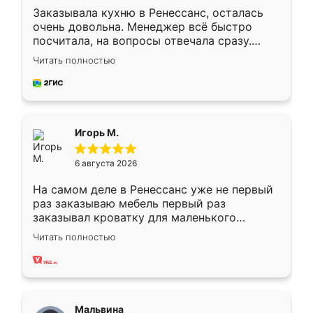
Заказывала кухню в Ренессанс, осталась
очень довольна. Менеджер всё быстро
посчитала, на вопросы отвечала сразу.
Замерщик приехал в субботу, подошёл к
Читать полностью
делу со всей ответственностью. Собрали
за день, ребята работали аккуратно, даже
пыли почти не было. Качество отличное,
ящики ходят плавно, ничего не скрипит.
Всё подошло как влитое.
Игорь М.
6 августа 2026
На самом деле в Ренессанс уже не первый
раз заказываю мебель первый раз
заказывал кроватку для маленького
ребёнка при его рождении ,во второй раз
Читать полностью
заказал шкаф-купе. По качеству очень
хорошее сборка достаточно быстрая,
также адекватные цены. До этого
сравнивал с разными конкурентами в этом
сегменте ,выбор у конкурентов куда
Мальвина