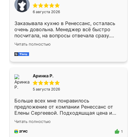
меньше, здесь же он более разнообразный.
Мне нравится ,если что-то потребуется из
6 августа 2026
мебели буду заказывать только здесь.
Заказывала кухню в Ренессанс, осталась
очень довольна. Менеджер всё быстро
посчитала, на вопросы отвечала сразу.
Замерщик приехал в субботу, подошёл к
Читать полностью
делу со всей ответственностью. Собрали
за день, ребята работали аккуратно, даже
пыли почти не было. Качество отличное,
ящики ходят плавно, ничего не скрипит.
Всё подошло как влитое.
Аринка Р.
5 августа 2026
Больше всех мне понравилось
предложение от компании Ренессанс от
Елены Сергеевой. Подходяшщая цена и
короткие сроки изготовления. Приехавший
Читать полностью
для замера сотрудник Владислав
предложил по моему эскизу самый
1