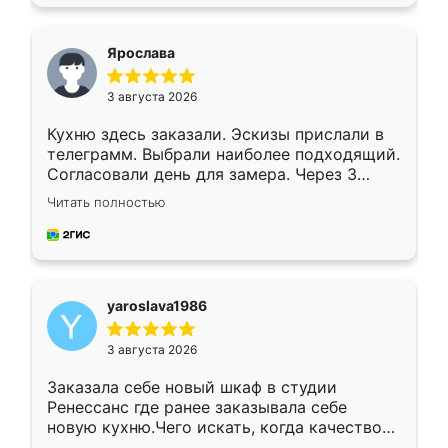
подходящий вариант шкафа. Немного его
видоизменил, получилось даже лучше, чем
я хотела.
Ярослава
3 августа 2026
Кухню здесь заказали. Эскизы прислали в
телеграмм. Выбрали наиболее подходящий.
Согласовали день для замера. Через 3
недели кухня была уже готова. Остались
Читать полностью
довольны работой. Спасибо Ренессанс
мебель за качественную работу!
yaroslava1986
3 августа 2026
Заказала себе новый шкаф в студии
Ренессанс где ранее заказывала себе
новую кухню.Чего искать, когда качеством
вполне довольна. Служит кухня уже почти