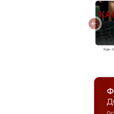
Как 
Ф
Д
Ост