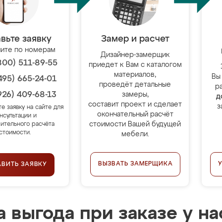
вьте заявку
Замер и расчет
ите по номерам
Дизайнер-замерщик
800) 511-89-55
приедет к Вам с каталогом
материалов,
Вы
495) 665-24-01
проведёт детальные
р
926) 409-68-13
замеры,
д
составит проект и сделает
з
те заявку на сайте для
окончательный расчёт
нсультации и
стоимости Вашей будущей
ительного расчёта
стоимости.
мебели.
ВЫЗВАТЬ ЗАМЕРЩИКА
АВИТЬ ЗАЯВКУ
 выгода при заказе у на