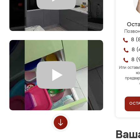
Оста
Позвон
8 (
8 (
8 (
Или оставь
ко
предвар
ОСТ
Ваша