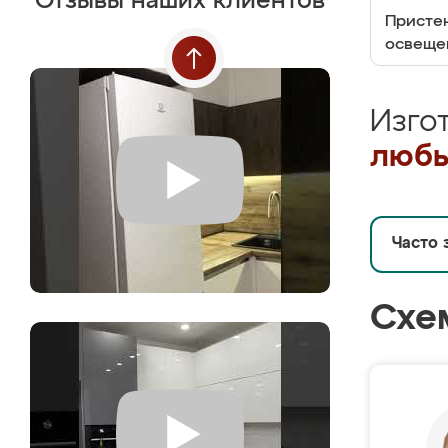
Отзывы наших клиентов
Пристен
освеще
Изго
любы
Часто 
Схе