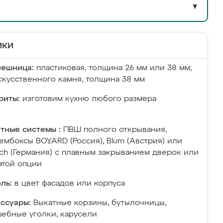
▼
ики
лешница:
пластиковая, толщина 26 мм или 38 мм;
скусственного камня, толщина 38 мм
риты:
изготовим кухню любого размера
тные системы :
ПВШ полного открывания,
ембоксы BOYARD (Россия), Blum (Австрия) или
ich (Германия) с плавным закрыванием дверок или
этой опции
ль:
в цвет фасадов или корпуса
ссуары:
Выкатные корзины, бутылочницы,
ебные уголки, карусели