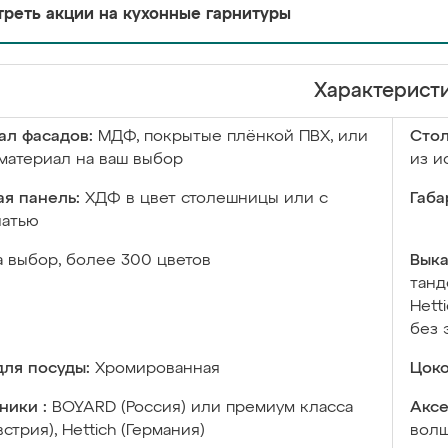
реть акции на кухонные гарнитуры
Характерист
ал фасадов:
МДФ, покрытые плёнкой ПВХ, или
Сто
материал на ваш выбор
из и
я панель:
ХДФ в цвет столешницы или с
Габа
чатью
а выбор, более 300 цветов
Выка
танд
Hett
без 
ля посуды:
Хромированная
Цоко
ники :
BOYARD (Россия) или премиум класса
Аксе
встрия), Hettich (Германия)
волш