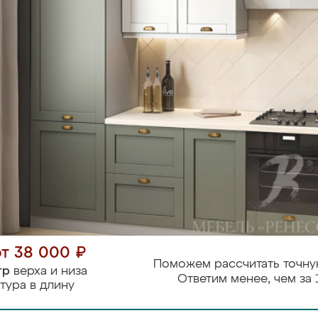
от 38 000 ₽
Поможем рассчитать точну
тр
верха и низа
Ответим менее, чем за 
тура в длину