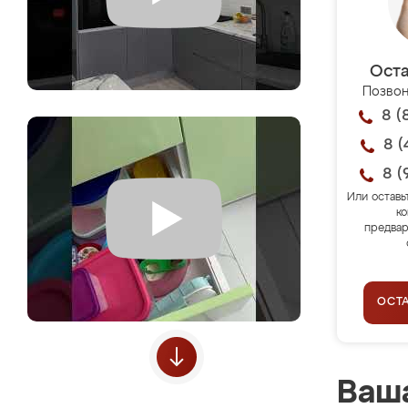
Оста
Позвон
8 (
8 (
8 (
Или оставь
ко
предвар
ОСТ
Ваша