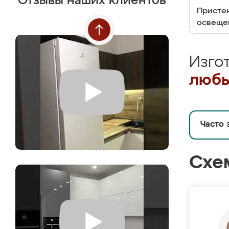
Отзывы наших клиентов
Пристен
освеще
Изго
любы
Часто 
Схе