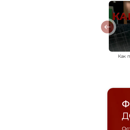
Как 
Ф
Д
Ост