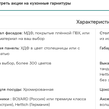
реть акции на кухонные гарнитуры
Характерист
ал фасадов:
МДФ, покрытые плёнкой ПВХ, или
Сто
материал на ваш выбор
из и
я панель:
ХДФ в цвет столешницы или с
Габа
чатью
а выбор, более 300 цветов
Выка
танд
Hett
без 
ля посуды:
Хромированная
Цоко
ники :
BOYARD (Россия) или премиум класса
Аксе
встрия), Hettich (Германия)
волш