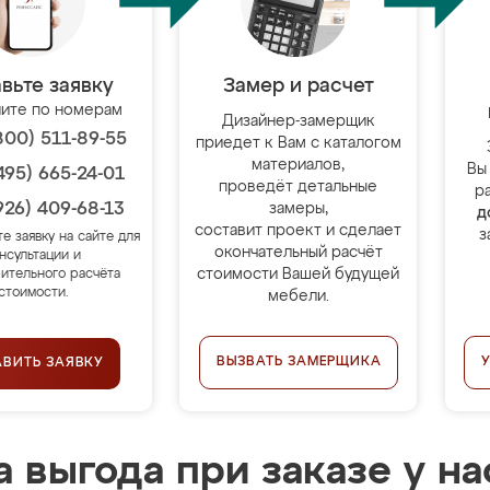
вьте заявку
Замер и расчет
ите по номерам
Дизайнер-замерщик
800) 511-89-55
приедет к Вам с каталогом
материалов,
Вы
495) 665-24-01
проведёт детальные
р
926) 409-68-13
замеры,
д
составит проект и сделает
з
те заявку на сайте для
окончательный расчёт
нсультации и
стоимости Вашей будущей
ительного расчёта
стоимости.
мебели.
ВЫЗВАТЬ ЗАМЕРЩИКА
АВИТЬ ЗАЯВКУ
 выгода при заказе у на