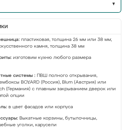
▼
ики
лешница:
пластиковая, толщина 26 мм или 38 мм;
скусственного камня, толщина 38 мм
риты:
изготовим кухню любого размера
тные системы :
ПВШ полного открывания,
ембоксы BOYARD (Россия), Blum (Австрия) или
ich (Германия) с плавным закрыванием дверок или
этой опции
ль:
в цвет фасадов или корпуса
ссуары:
Выкатные корзины, бутылочницы,
ебные уголки, карусели