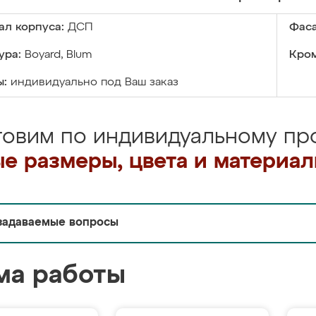
ал корпуса:
ДСП
Фаса
ура:
Boyard, Blum
Кром
ы:
индивидуально под Ваш заказ
товим по индивидуальному про
е размеры, цвета и материа
задаваемые вопросы
ма работы