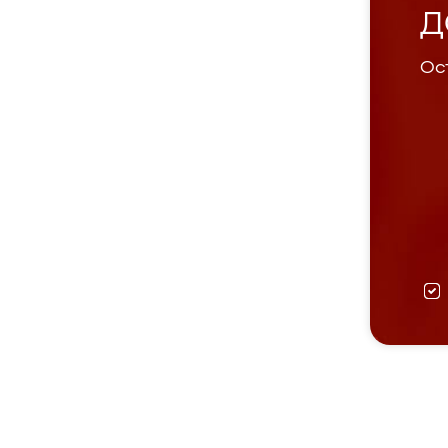
Д
Ост