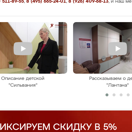
 511-89-55
,
8 (495) 665-24-01
,
8 (926) 409-68-13
, и наш м
Описание детской
Рассказываем о д
"Сильвания"
"Лантана"
ИКСИРУЕМ СКИДКУ В 5%