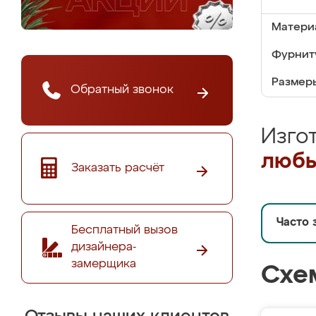
Матери
Фурнит
Размер
Обратный звонок
Изго
любы
Заказать расчёт
Часто 
Бесплатный вызов
дизайнера-
замерщика
Схе