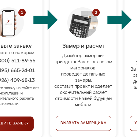
вьте заявку
Замер и расчет
ите по номерам
Дизайнер-замерщик
800) 511-89-55
приедет к Вам с каталогом
материалов,
Вы
495) 665-24-01
проведёт детальные
р
926) 409-68-13
замеры,
д
составит проект и сделает
з
те заявку на сайте для
окончательный расчёт
нсультации и
стоимости Вашей будущей
ительного расчёта
стоимости.
мебели.
ВЫЗВАТЬ ЗАМЕРЩИКА
АВИТЬ ЗАЯВКУ