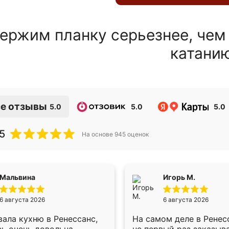
ержим планку серьезнее, чем
катани
е отзывы
5.0
5.0
5.0
5
На основе
945
оценок
Мальвина
Игорь М.
6 августа 2026
6 августа 2026
ала кухню в Ренессанс,
На самом деле в Ренес