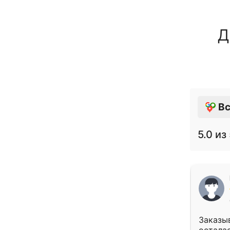
Д
Вс
5.0
из 
Заказыв