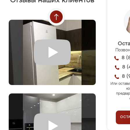
Отзывы наших клиентов
Оста
Позвон
8 (
8 (
8 (
Или оставь
ко
предвар
ОСТ