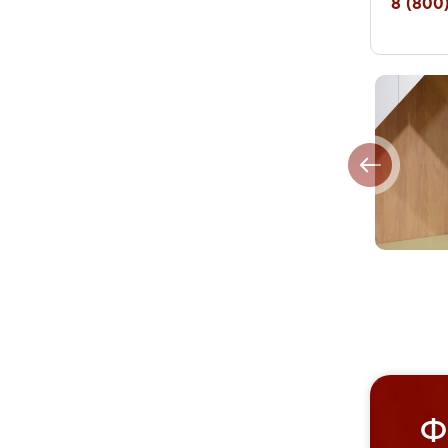
8 (800)
Ф