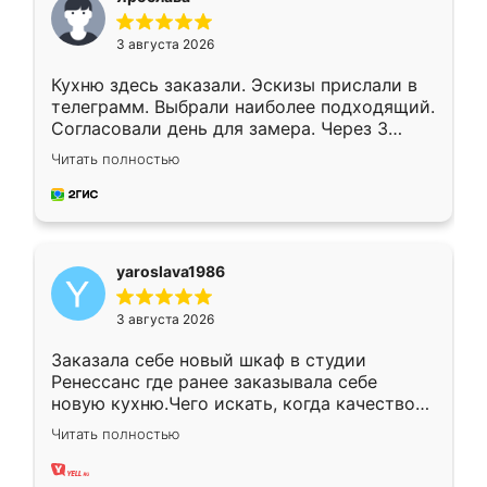
3 августа 2026
Кухню здесь заказали. Эскизы прислали в
телеграмм. Выбрали наиболее подходящий.
Согласовали день для замера. Через 3
недели кухня была уже готова. Остались
Читать полностью
довольны работой. Спасибо Ренессанс
мебель за качественную работу!
yaroslava1986
3 августа 2026
Заказала себе новый шкаф в студии
Ренессанс где ранее заказывала себе
новую кухню.Чего искать, когда качеством
вполне довольна. Служит кухня уже почти
Читать полностью
два года, нареканий нет.