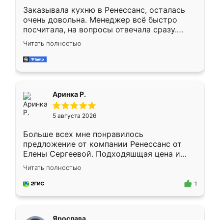
Заказывала кухню в Ренессанс, осталась
очень довольна. Менеджер всё быстро
посчитала, на вопросы отвечала сразу.
Замерщик приехал в субботу, подошёл к
Читать полностью
делу со всей ответственностью. Собрали
за день, ребята работали аккуратно, даже
пыли почти не было. Качество отличное,
ящики ходят плавно, ничего не скрипит.
Всё подошло как влитое.
Аринка Р.
5 августа 2026
Больше всех мне понравилось
предложение от компании Ренессанс от
Елены Сергеевой. Подходяшщая цена и
короткие сроки изготовления. Приехавший
Читать полностью
для замера сотрудник Владислав
предложил по моему эскизу самый
1
подходящий вариант шкафа. Немного его
видоизменил, получилось даже лучше, чем
я хотела.
Ярослава