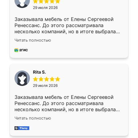
29 июля 2026
Заказывала мебель от Елены Сергеевой
Ренессанс. До этого рассматривала
несколько компаний, но в итоге выбрала
эту. Сначала обговорили условия, потом
Читать полностью
приехал замерщик, всё спокойно объяснил
и снял размеры. Изготовили в срок, с
доставкой тоже никаких проблем не
возникло. Сборку выполнили аккуратно,
мебель сразу встала на свое место без
Rita S.
каких-либо доработок. Качеством осталась
довольна, все выглядит так, как и ожидала.
29 июля 2026
Заказывала мебель от Елены Сергеевой
Ренессанс. До этого рассматривала
несколько компаний, но в итоге выбрала
эту. Сначала обговорили условия, потом
Читать полностью
приехал замерщик, всё спокойно объяснил
и снял размеры. Изготовили в срок, с
доставкой тоже никаких проблем не