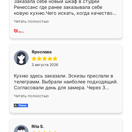
Заказала себе новый шкаф в студии
Ренессанс где ранее заказывала себе
новую кухню.Чего искать, когда качеством
вполне довольна. Служит кухня уже почти
Читать полностью
два года, нареканий нет.
Ярослава
3 августа 2026
Кухню здесь заказали. Эскизы прислали в
телеграмм. Выбрали наиболее подходящий.
Согласовали день для замера. Через 3
недели кухня была уже готова. Остались
Читать полностью
довольны работой. Спасибо Ренессанс
мебель за качественную работу!
Rita S.