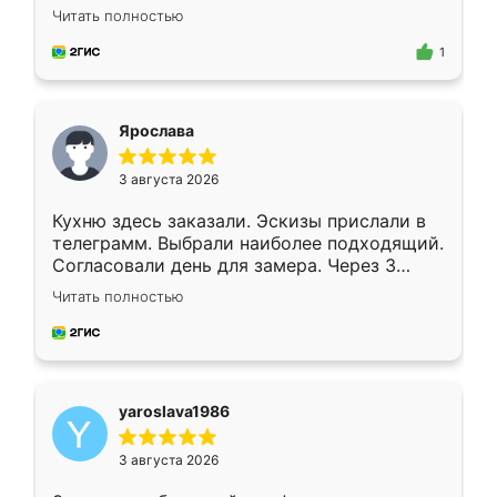
короткие сроки изготовления. Приехавший
Читать полностью
для замера сотрудник Владислав
предложил по моему эскизу самый
1
подходящий вариант шкафа. Немного его
видоизменил, получилось даже лучше, чем
я хотела.
Ярослава
3 августа 2026
Кухню здесь заказали. Эскизы прислали в
телеграмм. Выбрали наиболее подходящий.
Согласовали день для замера. Через 3
недели кухня была уже готова. Остались
Читать полностью
довольны работой. Спасибо Ренессанс
мебель за качественную работу!
yaroslava1986
3 августа 2026