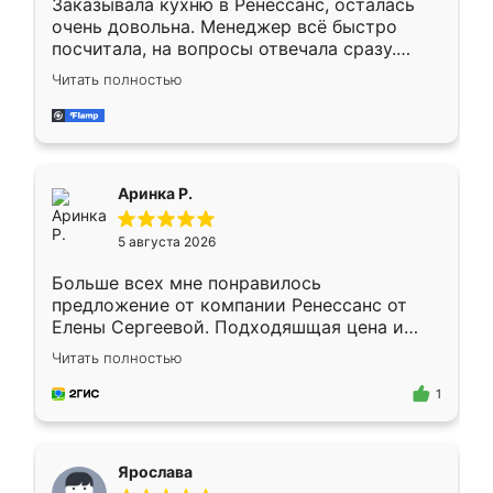
Заказывала кухню в Ренессанс, осталась
очень довольна. Менеджер всё быстро
посчитала, на вопросы отвечала сразу.
Замерщик приехал в субботу, подошёл к
Читать полностью
делу со всей ответственностью. Собрали
за день, ребята работали аккуратно, даже
пыли почти не было. Качество отличное,
ящики ходят плавно, ничего не скрипит.
Всё подошло как влитое.
Аринка Р.
5 августа 2026
Больше всех мне понравилось
предложение от компании Ренессанс от
Елены Сергеевой. Подходяшщая цена и
короткие сроки изготовления. Приехавший
Читать полностью
для замера сотрудник Владислав
предложил по моему эскизу самый
1
подходящий вариант шкафа. Немного его
видоизменил, получилось даже лучше, чем
я хотела.
Ярослава