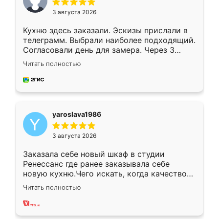
3 августа 2026
Кухню здесь заказали. Эскизы прислали в
телеграмм. Выбрали наиболее подходящий.
Согласовали день для замера. Через 3
недели кухня была уже готова. Остались
Читать полностью
довольны работой. Спасибо Ренессанс
мебель за качественную работу!
yaroslava1986
3 августа 2026
Заказала себе новый шкаф в студии
Ренессанс где ранее заказывала себе
новую кухню.Чего искать, когда качеством
вполне довольна. Служит кухня уже почти
Читать полностью
два года, нареканий нет.