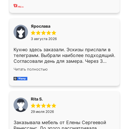
Ярослава
3 августа 2026
Кухню здесь заказали. Эскизы прислали в
телеграмм. Выбрали наиболее подходящий.
Согласовали день для замера. Через 3
недели кухня была уже готова. Остались
Читать полностью
довольны работой. Спасибо Ренессанс
мебель за качественную работу!
Rita S.
29 июля 2026
Заказывала мебель от Елены Сергеевой
Ренессанс. До этого рассматривала