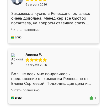
6 августа 2026
Заказывала кухню в Ренессанс, осталась
очень довольна. Менеджер всё быстро
посчитала, на вопросы отвечала сразу.
Замерщик приехал в субботу, подошёл к
Читать полностью
делу со всей ответственностью. Собрали
за день, ребята работали аккуратно, даже
пыли почти не было. Качество отличное,
ящики ходят плавно, ничего не скрипит.
Всё подошло как влитое.
Аринка Р.
5 августа 2026
Больше всех мне понравилось
предложение от компании Ренессанс от
Елены Сергеевой. Подходяшщая цена и
короткие сроки изготовления. Приехавший
Читать полностью
для замера сотрудник Владислав
предложил по моему эскизу самый
1
подходящий вариант шкафа. Немного его