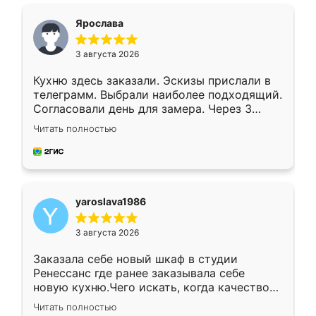
видоизменил, получилось даже лучше, чем
я хотела.
Ярослава
3 августа 2026
Кухню здесь заказали. Эскизы прислали в
телеграмм. Выбрали наиболее подходящий.
Согласовали день для замера. Через 3
недели кухня была уже готова. Остались
Читать полностью
довольны работой. Спасибо Ренессанс
мебель за качественную работу!
yaroslava1986
3 августа 2026
Заказала себе новый шкаф в студии
Ренессанс где ранее заказывала себе
новую кухню.Чего искать, когда качеством
вполне довольна. Служит кухня уже почти
Читать полностью
два года, нареканий нет.