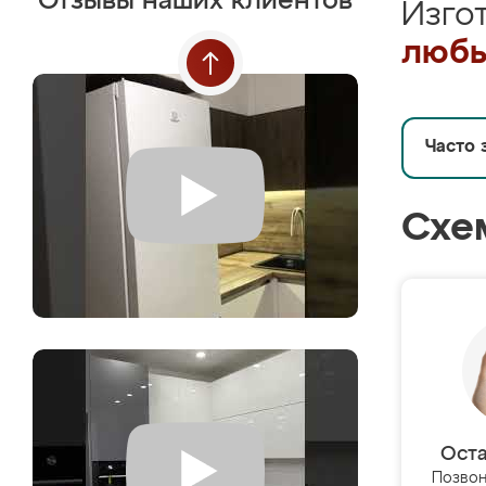
Отзывы наших клиентов
Изго
любы
Часто 
Схе
Оста
Позвон