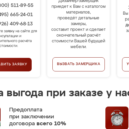
Дизайнер-замерщик
800) 511-89-55
приедет к Вам с каталогом
материалов,
Вы
495) 665-24-01
проведёт детальные
р
926) 409-68-13
замеры,
д
составит проект и сделает
з
те заявку на сайте для
окончательный расчёт
нсультации и
стоимости Вашей будущей
ительного расчёта
стоимости.
мебели.
ВЫЗВАТЬ ЗАМЕРЩИКА
АВИТЬ ЗАЯВКУ
 выгода при заказе у на
Предоплата
при заключении
договора
всего 10%