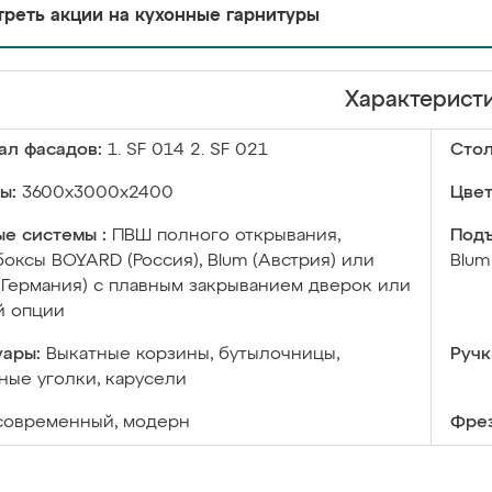
реть акции на кухонные гарнитуры
Характерист
ал фасадов:
1. SF 014 2. SF 021
Сто
ы:
3600х3000х2400
Цвет
е системы :
ПВШ полного открывания,
Подъ
оксы BOYARD (Россия), Blum (Австрия) или
Blum
 (Германия) с плавным закрыванием дверок или
й опции
уары:
Выкатные корзины, бутылочницы,
Ручк
ые уголки, карусели
современный, модерн
Фрез