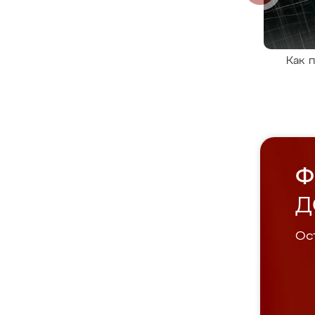
Как 
Ф
Д
Ост