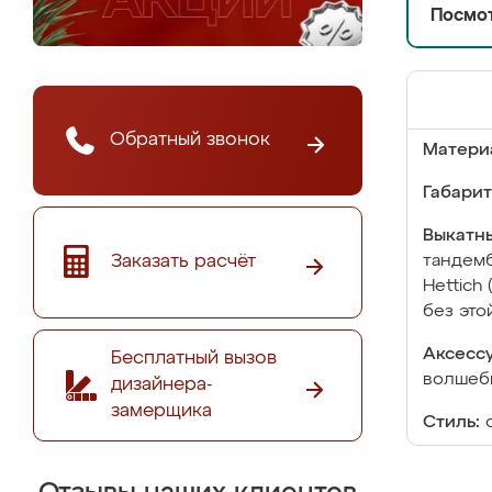
Посмот
Обратный звонок
Матери
Габарит
Выкатны
Заказать расчёт
тандемб
Hettich
без это
Аксесс
Бесплатный вызов
волшебн
дизайнера-
замерщика
Стиль: