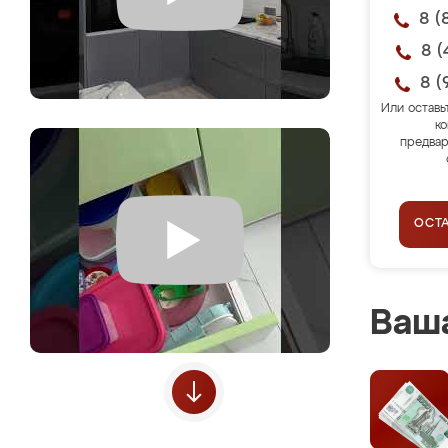
8 (
8 (
8 (
Или оставь
ко
предвар
ОСТ
Ваша