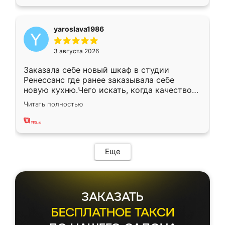
yaroslava1986
3 августа 2026
Заказала себе новый шкаф в студии
Ренессанс где ранее заказывала себе
новую кухню.Чего искать, когда качеством
вполне довольна. Служит кухня уже почти
Читать полностью
два года, нареканий нет.
Еще
ЗАКАЗАТЬ
БЕСПЛАТНОЕ ТАКСИ