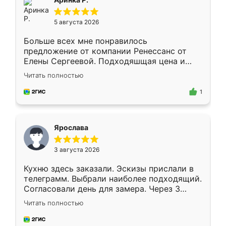
5 августа 2026
Больше всех мне понравилось
предложение от компании Ренессанс от
Елены Сергеевой. Подходяшщая цена и
короткие сроки изготовления. Приехавший
Читать полностью
для замера сотрудник Владислав
предложил по моему эскизу самый
1
подходящий вариант шкафа. Немного его
видоизменил, получилось даже лучше, чем
я хотела.
Ярослава
3 августа 2026
Кухню здесь заказали. Эскизы прислали в
телеграмм. Выбрали наиболее подходящий.
Согласовали день для замера. Через 3
недели кухня была уже готова. Остались
Читать полностью
довольны работой. Спасибо Ренессанс
мебель за качественную работу!