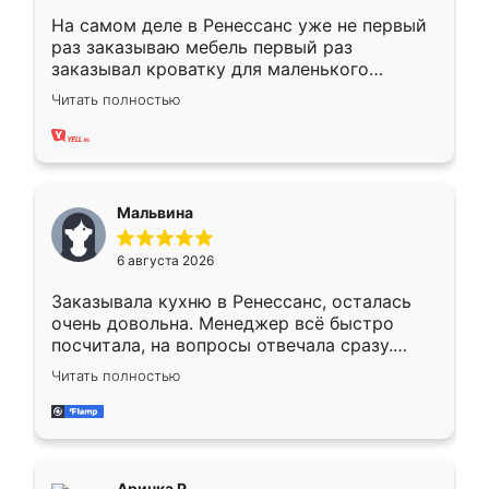
На самом деле в Ренессанс уже не первый
раз заказываю мебель первый раз
заказывал кроватку для маленького
ребёнка при его рождении ,во второй раз
Читать полностью
заказал шкаф-купе. По качеству очень
хорошее сборка достаточно быстрая,
также адекватные цены. До этого
сравнивал с разными конкурентами в этом
сегменте ,выбор у конкурентов куда
Мальвина
меньше, здесь же он более разнообразный.
Мне нравится ,если что-то потребуется из
6 августа 2026
мебели буду заказывать только здесь.
Заказывала кухню в Ренессанс, осталась
очень довольна. Менеджер всё быстро
посчитала, на вопросы отвечала сразу.
Замерщик приехал в субботу, подошёл к
Читать полностью
делу со всей ответственностью. Собрали
за день, ребята работали аккуратно, даже
пыли почти не было. Качество отличное,
ящики ходят плавно, ничего не скрипит.
Всё подошло как влитое.
Аринка Р.