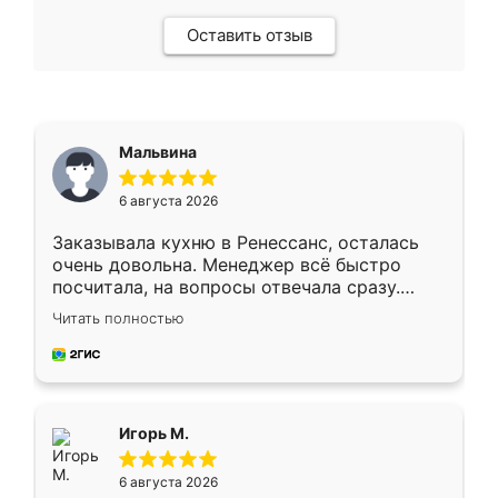
Оставить отзыв
Мальвина
6 августа 2026
Заказывала кухню в Ренессанс, осталась
очень довольна. Менеджер всё быстро
посчитала, на вопросы отвечала сразу.
Замерщик приехал в субботу, подошёл к
Читать полностью
делу со всей ответственностью. Собрали
за день, ребята работали аккуратно, даже
пыли почти не было. Качество отличное,
ящики ходят плавно, ничего не скрипит.
Всё подошло как влитое.
Игорь М.
6 августа 2026