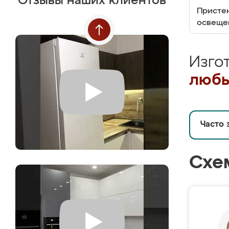
Отзывы наших клиентов
Пристен
освеще
Изго
любы
Часто 
Схе