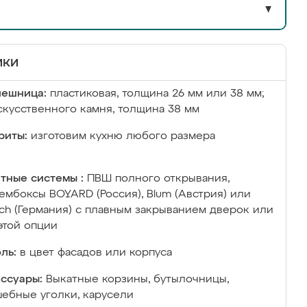
▼
ики
лешница:
пластиковая, толщина 26 мм или 38 мм;
скусственного камня, толщина 38 мм
риты:
изготовим кухню любого размера
тные системы :
ПВШ полного открывания,
ембоксы BOYARD (Россия), Blum (Австрия) или
ich (Германия) с плавным закрыванием дверок или
этой опции
ль:
в цвет фасадов или корпуса
ссуары:
Выкатные корзины, бутылочницы,
ебные уголки, карусели