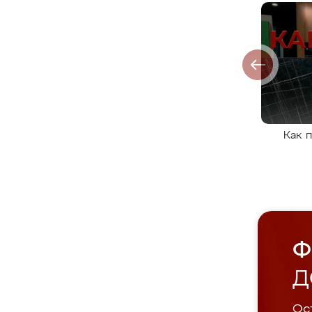
Как 
Ф
Д
Ост