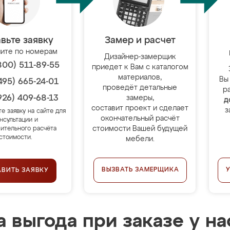
вьте заявку
Замер и расчет
ите по номерам
Дизайнер-замерщик
800) 511-89-55
приедет к Вам с каталогом
материалов,
Вы
495) 665-24-01
проведёт детальные
р
926) 409-68-13
замеры,
д
составит проект и сделает
з
те заявку на сайте для
окончательный расчёт
нсультации и
стоимости Вашей будущей
ительного расчёта
стоимости.
мебели.
ВЫЗВАТЬ ЗАМЕРЩИКА
АВИТЬ ЗАЯВКУ
 выгода при заказе у на