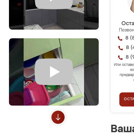
Оста
Позвон
8 (
8 (
8 (
Или оставь
ко
предвар
ОСТ
Ваша