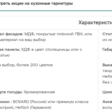
реть акции на кухонные гарнитуры
Характерист
ал фасадов:
МДФ, покрытые плёнкой ПВХ, или
Сто
материал на ваш выбор
из и
я панель:
ХДФ в цвет столешницы или с
Габа
чатью
а выбор, более 200 цветов
Выка
танд
Hett
без 
ля посуды:
Хромированная
Цоко
ники :
BOYARD (Россия) или премиум класса
Аксе
встрия), Hettich (Германия)
волш