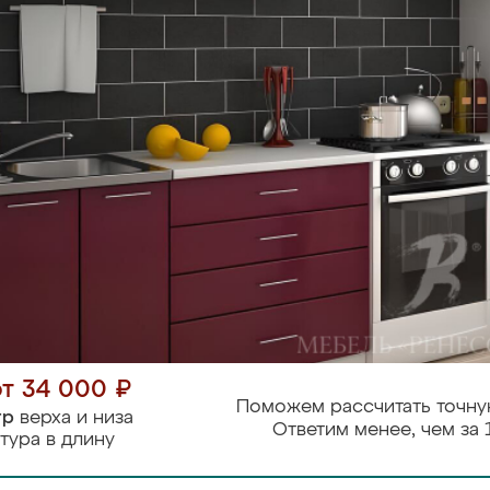
от 34 000 ₽
Поможем рассчитать точну
тр
верха и низа
Ответим менее, чем за 
тура в длину