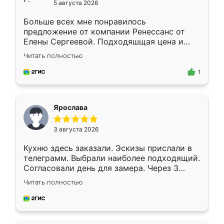
5 августа 2026
Больше всех мне понравилось
предложение от компании Ренессанс от
Елены Сергеевой. Подходяшщая цена и
короткие сроки изготовления. Приехавший
Читать полностью
для замера сотрудник Владислав
предложил по моему эскизу самый
1
подходящий вариант шкафа. Немного его
видоизменил, получилось даже лучше, чем
я хотела.
Ярослава
3 августа 2026
Кухню здесь заказали. Эскизы прислали в
телеграмм. Выбрали наиболее подходящий.
Согласовали день для замера. Через 3
недели кухня была уже готова. Остались
Читать полностью
довольны работой. Спасибо Ренессанс
мебель за качественную работу!