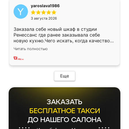
yaroslava1986
3 августа 2026
Заказала себе новый шкаф в студии
Ренессанс где ранее заказывала себе
новую кухню.Чего искать, когда качеством
вполне довольна. Служит кухня уже почти
Читать полностью
два года, нареканий нет.
Еще
ЗАКАЗАТЬ
БЕСПЛАТНОЕ ТАКСИ
ДО НАШЕГО САЛОНА