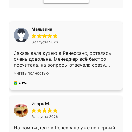
Мальвина
6 августа 2026
Заказывала кухню в Ренессанс, осталась
очень довольна. Менеджер всё быстро
посчитала, на вопросы отвечала сразу.
Замерщик приехал в субботу, подошёл к
Читать полностью
делу со всей ответственностью. Собрали
за день, ребята работали аккуратно, даже
пыли почти не было. Качество отличное,
ящики ходят плавно, ничего не скрипит.
Всё подошло как влитое.
Игорь М.
6 августа 2026
На самом деле в Ренессанс уже не первый