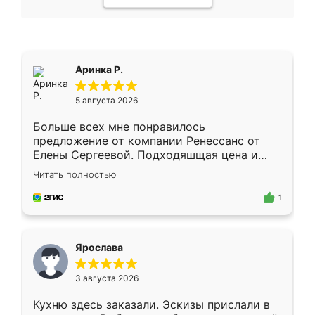
Аринка Р.
5 августа 2026
Больше всех мне понравилось
предложение от компании Ренессанс от
Елены Сергеевой. Подходяшщая цена и
короткие сроки изготовления. Приехавший
Читать полностью
для замера сотрудник Владислав
предложил по моему эскизу самый
1
подходящий вариант шкафа. Немного его
видоизменил, получилось даже лучше, чем
я хотела.
Ярослава
3 августа 2026
Кухню здесь заказали. Эскизы прислали в