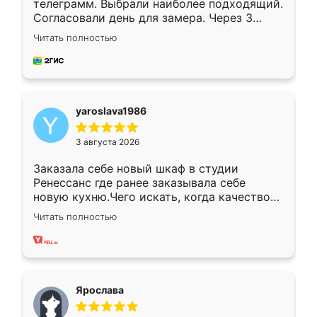
телеграмм. Выбрали наиболее подходящий.
Согласовали день для замера. Через 3
недели кухня была уже готова. Остались
Читать полностью
довольны работой. Спасибо Ренессанс
мебель за качественную работу!
yaroslava1986
3 августа 2026
Заказала себе новый шкаф в студии
Ренессанс где ранее заказывала себе
новую кухню.Чего искать, когда качеством
вполне довольна. Служит кухня уже почти
Читать полностью
два года, нареканий нет.
Ярослава