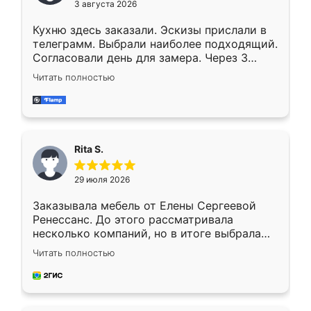
3 августа 2026
Кухню здесь заказали. Эскизы прислали в
телеграмм. Выбрали наиболее подходящий.
Согласовали день для замера. Через 3
недели кухня была уже готова. Остались
Читать полностью
довольны работой. Спасибо Ренессанс
мебель за качественную работу!
Rita S.
29 июля 2026
Заказывала мебель от Елены Сергеевой
Ренессанс. До этого рассматривала
несколько компаний, но в итоге выбрала
эту. Сначала обговорили условия, потом
Читать полностью
приехал замерщик, всё спокойно объяснил
и снял размеры. Изготовили в срок, с
доставкой тоже никаких проблем не
возникло. Сборку выполнили аккуратно,