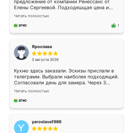
предложение от компании Ренессанс от
Елены Сергеевой. Подходяшщая цена и
короткие сроки изготовления. Приехавший
Читать полностью
для замера сотрудник Владислав
предложил по моему эскизу самый
1
подходящий вариант шкафа. Немного его
видоизменил, получилось даже лучше, чем
я хотела.
Ярослава
3 августа 2026
Кухню здесь заказали. Эскизы прислали в
телеграмм. Выбрали наиболее подходящий.
Согласовали день для замера. Через 3
недели кухня была уже готова. Остались
Читать полностью
довольны работой. Спасибо Ренессанс
мебель за качественную работу!
yaroslava1986