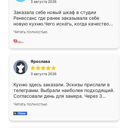
3 августа 2026
Заказала себе новый шкаф в студии
Ренессанс где ранее заказывала себе
новую кухню.Чего искать, когда качеством
вполне довольна. Служит кухня уже почти
Читать полностью
два года, нареканий нет.
Ярослава
3 августа 2026
Кухню здесь заказали. Эскизы прислали в
телеграмм. Выбрали наиболее подходящий.
Согласовали день для замера. Через 3
недели кухня была уже готова. Остались
Читать полностью
довольны работой. Спасибо Ренессанс
мебель за качественную работу!