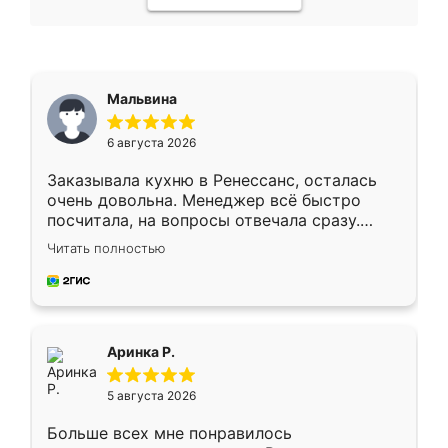
Мальвина
6 августа 2026
Заказывала кухню в Ренессанс, осталась
очень довольна. Менеджер всё быстро
посчитала, на вопросы отвечала сразу.
Замерщик приехал в субботу, подошёл к
Читать полностью
делу со всей ответственностью. Собрали
за день, ребята работали аккуратно, даже
пыли почти не было. Качество отличное,
ящики ходят плавно, ничего не скрипит.
Всё подошло как влитое.
Аринка Р.
5 августа 2026
Больше всех мне понравилось