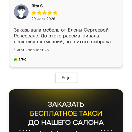
Rita S.
29 июля 2026
Заказывала мебель от Елены Сергеевой
Ренессанс. До этого рассматривала
несколько компаний, но в итоге выбрала
эту. Сначала обговорили условия, потом
Читать полностью
приехал замерщик, всё спокойно объяснил
и снял размеры. Изготовили в срок, с
доставкой тоже никаких проблем не
возникло. Сборку выполнили аккуратно,
мебель сразу встала на свое место без
Еще
каких-либо доработок. Качеством осталась
довольна, все выглядит так, как и ожидала.
ЗАКАЗАТЬ
БЕСПЛАТНОЕ ТАКСИ
ДО НАШЕГО САЛОНА