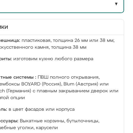
▼
ики
лешница:
пластиковая, толщина 26 мм или 38 мм;
скусственного камня, толщина 38 мм
риты:
изготовим кухню любого размера
тные системы :
ПВШ полного открывания,
ембоксы BOYARD (Россия), Blum (Австрия) или
ich (Германия) с плавным закрыванием дверок или
этой опции
ль:
в цвет фасадов или корпуса
ссуары:
Выкатные корзины, бутылочницы,
ебные уголки, карусели