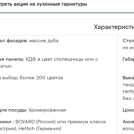
реть акции на кухонные гарнитуры
Характерист
ал фасадов:
массив дуба
Сто
из и
я панель:
ХДФ в цвет столешницы или с
Габа
чатью
а выбор, более 200 цветов
Выка
танд
Hett
без 
ля посуды:
Хромированная
Цоко
ники :
BOYARD (Россия) или премиум класса
Аксе
встрия), Hettich (Германия)
волш