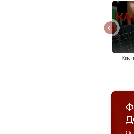
Как 
Ф
Д
Ост