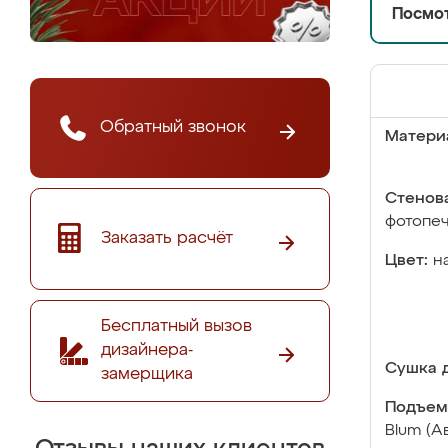
Посмот
Обратный звонок
Матери
Стенова
фотопе
Заказать расчёт
Цвет:
н
Бесплатный вызов
дизайнера-
Сушка д
замерщика
Подъем
Blum (А