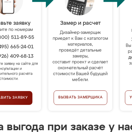
вьте заявку
Замер и расчет
ите по номерам
Дизайнер-замерщик
800) 511-89-55
приедет к Вам с каталогом
материалов,
Вы
495) 665-24-01
проведёт детальные
р
926) 409-68-13
замеры,
д
составит проект и сделает
з
те заявку на сайте для
окончательный расчёт
нсультации и
стоимости Вашей будущей
ительного расчёта
стоимости.
мебели.
ВЫЗВАТЬ ЗАМЕРЩИКА
АВИТЬ ЗАЯВКУ
 выгода при заказе у на