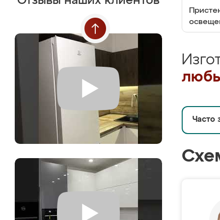
Отзывы наших клиентов
Пристен
освеще
Изго
любы
Часто 
Схе