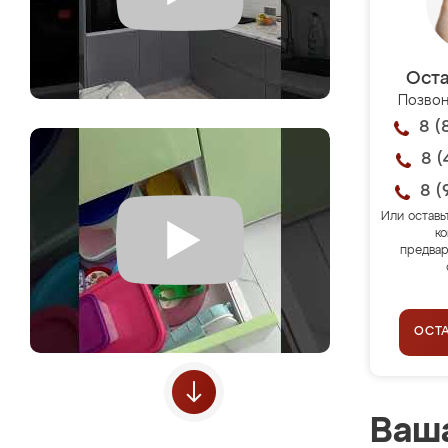
Оста
Позвон
8 (
8 (
8 (
Или оставь
ко
предвар
ОСТ
Ваша