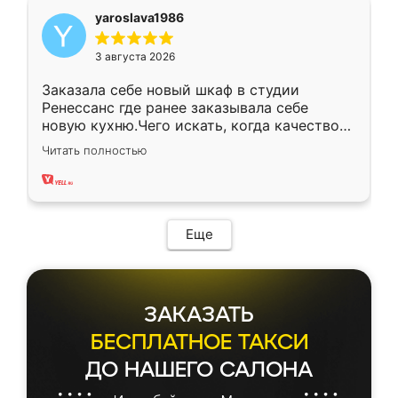
yaroslava1986
3 августа 2026
Заказала себе новый шкаф в студии
Ренессанс где ранее заказывала себе
новую кухню.Чего искать, когда качеством
вполне довольна. Служит кухня уже почти
Читать полностью
два года, нареканий нет.
Еще
ЗАКАЗАТЬ
БЕСПЛАТНОЕ ТАКСИ
ДО НАШЕГО САЛОНА