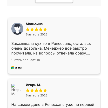
Мальвина
6 августа 2026
Заказывала кухню в Ренессанс, осталась
очень довольна. Менеджер всё быстро
посчитала, на вопросы отвечала сразу.
Замерщик приехал в субботу, подошёл к
Читать полностью
делу со всей ответственностью. Собрали
за день, ребята работали аккуратно, даже
пыли почти не было. Качество отличное,
ящики ходят плавно, ничего не скрипит.
Всё подошло как влитое.
Игорь М.
6 августа 2026
На самом деле в Ренессанс уже не первый