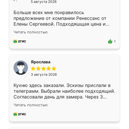
5 августа 2026
Больше всех мне понравилось
предложение от компании Ренессанс от
Елены Сергеевой. Подходяшщая цена и
короткие сроки изготовления. Приехавший
Читать полностью
для замера сотрудник Владислав
предложил по моему эскизу самый
1
подходящий вариант шкафа. Немного его
видоизменил, получилось даже лучше, чем
я хотела.
Ярослава
3 августа 2026
Кухню здесь заказали. Эскизы прислали в
телеграмм. Выбрали наиболее подходящий.
Согласовали день для замера. Через 3
недели кухня была уже готова. Остались
Читать полностью
довольны работой. Спасибо Ренессанс
мебель за качественную работу!