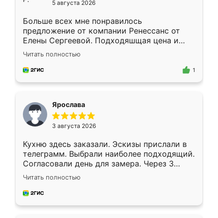
5 августа 2026
Больше всех мне понравилось
предложение от компании Ренессанс от
Елены Сергеевой. Подходяшщая цена и
короткие сроки изготовления. Приехавший
Читать полностью
для замера сотрудник Владислав
предложил по моему эскизу самый
1
подходящий вариант шкафа. Немного его
видоизменил, получилось даже лучше, чем
я хотела.
Ярослава
3 августа 2026
Кухню здесь заказали. Эскизы прислали в
телеграмм. Выбрали наиболее подходящий.
Согласовали день для замера. Через 3
недели кухня была уже готова. Остались
Читать полностью
довольны работой. Спасибо Ренессанс
мебель за качественную работу!