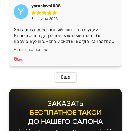
yaroslava1986
3 августа 2026
Заказала себе новый шкаф в студии
Ренессанс где ранее заказывала себе
новую кухню.Чего искать, когда качеством
вполне довольна. Служит кухня уже почти
Читать полностью
два года, нареканий нет.
Еще
ЗАКАЗАТЬ
БЕСПЛАТНОЕ ТАКСИ
ДО НАШЕГО САЛОНА