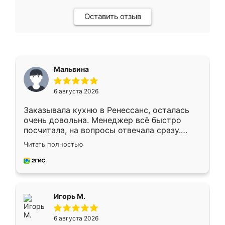
Оставить отзыв
Мальвина
6 августа 2026
Заказывала кухню в Ренессанс, осталась
очень довольна. Менеджер всё быстро
посчитала, на вопросы отвечала сразу.
Замерщик приехал в субботу, подошёл к
Читать полностью
делу со всей ответственностью. Собрали
за день, ребята работали аккуратно, даже
пыли почти не было. Качество отличное,
ящики ходят плавно, ничего не скрипит.
Всё подошло как влитое.
Игорь М.
6 августа 2026