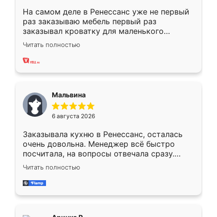
На самом деле в Ренессанс уже не первый
раз заказываю мебель первый раз
заказывал кроватку для маленького
ребёнка при его рождении ,во второй раз
Читать полностью
заказал шкаф-купе. По качеству очень
хорошее сборка достаточно быстрая,
также адекватные цены. До этого
сравнивал с разными конкурентами в этом
сегменте ,выбор у конкурентов куда
Мальвина
меньше, здесь же он более разнообразный.
Мне нравится ,если что-то потребуется из
6 августа 2026
мебели буду заказывать только здесь.
Заказывала кухню в Ренессанс, осталась
очень довольна. Менеджер всё быстро
посчитала, на вопросы отвечала сразу.
Замерщик приехал в субботу, подошёл к
Читать полностью
делу со всей ответственностью. Собрали
за день, ребята работали аккуратно, даже
пыли почти не было. Качество отличное,
ящики ходят плавно, ничего не скрипит.
Всё подошло как влитое.