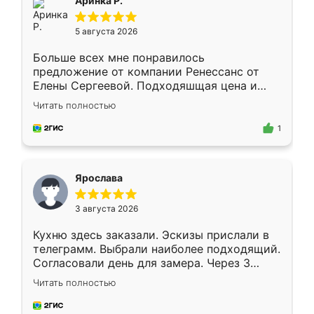
Аринка Р.
5 августа 2026
Больше всех мне понравилось
предложение от компании Ренессанс от
Елены Сергеевой. Подходяшщая цена и
короткие сроки изготовления. Приехавший
Читать полностью
для замера сотрудник Владислав
предложил по моему эскизу самый
1
подходящий вариант шкафа. Немного его
видоизменил, получилось даже лучше, чем
я хотела.
Ярослава
3 августа 2026
Кухню здесь заказали. Эскизы прислали в
телеграмм. Выбрали наиболее подходящий.
Согласовали день для замера. Через 3
недели кухня была уже готова. Остались
Читать полностью
довольны работой. Спасибо Ренессанс
мебель за качественную работу!