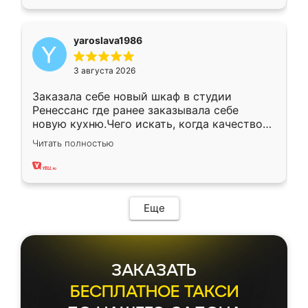
yaroslava1986
3 августа 2026
Заказала себе новый шкаф в студии
Ренессанс где ранее заказывала себе
новую кухню.Чего искать, когда качеством
вполне довольна. Служит кухня уже почти
Читать полностью
два года, нареканий нет.
Еще
ЗАКАЗАТЬ
БЕСПЛАТНОЕ ТАКСИ