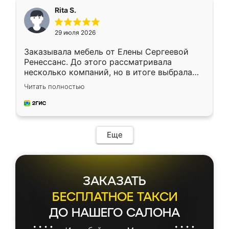
Rita S.
29 июля 2026
Заказывала мебель от Елены Сергеевой
Ренессанс. До этого рассматривала
несколько компаний, но в итоге выбрала
эту. Сначала обговорили условия, потом
Читать полностью
приехал замерщик, всё спокойно объяснил
и снял размеры. Изготовили в срок, с
доставкой тоже никаких проблем не
возникло. Сборку выполнили аккуратно,
мебель сразу встала на свое место без
Еще
каких-либо доработок. Качеством осталась
довольна, все выглядит так, как и ожидала.
ЗАКАЗАТЬ
БЕСПЛАТНОЕ ТАКСИ
ДО НАШЕГО САЛОНА