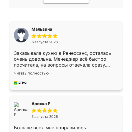
Мальвина
6 августа 2026
Заказывала кухню в Ренессанс, осталась
очень довольна. Менеджер всё быстро
посчитала, на вопросы отвечала сразу.
Замерщик приехал в субботу, подошёл к
Читать полностью
делу со всей ответственностью. Собрали
за день, ребята работали аккуратно, даже
пыли почти не было. Качество отличное,
ящики ходят плавно, ничего не скрипит.
Всё подошло как влитое.
Аринка Р.
5 августа 2026
Больше всех мне понравилось