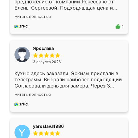
предложение от компании Ренессанс от
Елены Сергеевой. Подходяшщая цена и
короткие сроки изготовления. Приехавший
Читать полностью
для замера сотрудник Владислав
предложил по моему эскизу самый
1
подходящий вариант шкафа. Немного его
видоизменил, получилось даже лучше, чем
я хотела.
Ярослава
3 августа 2026
Кухню здесь заказали. Эскизы прислали в
телеграмм. Выбрали наиболее подходящий.
Согласовали день для замера. Через 3
недели кухня была уже готова. Остались
Читать полностью
довольны работой. Спасибо Ренессанс
мебель за качественную работу!
yaroslava1986