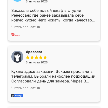
3 августа 2026
Заказала себе новый шкаф в студии
Ренессанс где ранее заказывала себе
новую кухню.Чего искать, когда качеством
вполне довольна. Служит кухня уже почти
Читать полностью
два года, нареканий нет.
Ярослава
3 августа 2026
Кухню здесь заказали. Эскизы прислали в
телеграмм. Выбрали наиболее подходящий.
Согласовали день для замера. Через 3
недели кухня была уже готова. Остались
Читать полностью
довольны работой. Спасибо Ренессанс
мебель за качественную работу!