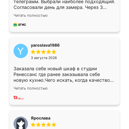
телеграмм. Выбрали наиболее подходящий.
Согласовали день для замера. Через 3
недели кухня была уже готова. Остались
Читать полностью
довольны работой. Спасибо Ренессанс
мебель за качественную работу!
yaroslava1986
3 августа 2026
Заказала себе новый шкаф в студии
Ренессанс где ранее заказывала себе
новую кухню.Чего искать, когда качеством
вполне довольна. Служит кухня уже почти
Читать полностью
два года, нареканий нет.
Ярослава