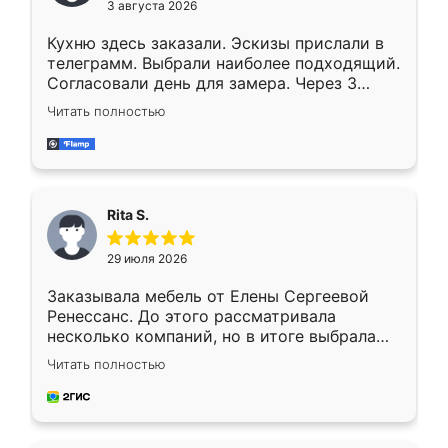
3 августа 2026
Кухню здесь заказали. Эскизы прислали в
телеграмм. Выбрали наиболее подходящий.
Согласовали день для замера. Через 3
недели кухня была уже готова. Остались
Читать полностью
довольны работой. Спасибо Ренессанс
мебель за качественную работу!
Rita S.
29 июля 2026
Заказывала мебель от Елены Сергеевой
Ренессанс. До этого рассматривала
несколько компаний, но в итоге выбрала
эту. Сначала обговорили условия, потом
Читать полностью
приехал замерщик, всё спокойно объяснил
и снял размеры. Изготовили в срок, с
доставкой тоже никаких проблем не
возникло. Сборку выполнили аккуратно,