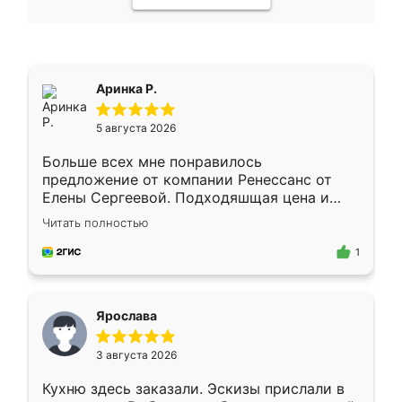
Аринка Р.
5 августа 2026
Больше всех мне понравилось
предложение от компании Ренессанс от
Елены Сергеевой. Подходяшщая цена и
короткие сроки изготовления. Приехавший
Читать полностью
для замера сотрудник Владислав
предложил по моему эскизу самый
1
подходящий вариант шкафа. Немного его
видоизменил, получилось даже лучше, чем
я хотела.
Ярослава
3 августа 2026
Кухню здесь заказали. Эскизы прислали в