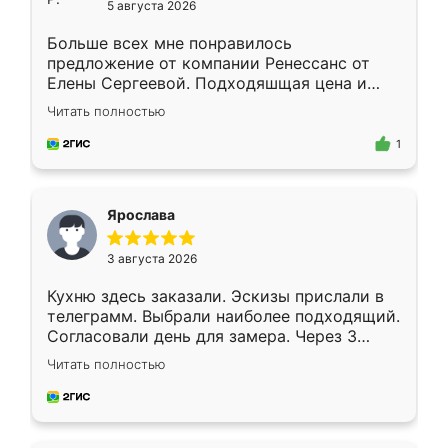
5 августа 2026
Больше всех мне понравилось
предложение от компании Ренессанс от
Елены Сергеевой. Подходяшщая цена и
короткие сроки изготовления. Приехавший
Читать полностью
для замера сотрудник Владислав
предложил по моему эскизу самый
1
подходящий вариант шкафа. Немного его
видоизменил, получилось даже лучше, чем
я хотела.
Ярослава
3 августа 2026
Кухню здесь заказали. Эскизы прислали в
телеграмм. Выбрали наиболее подходящий.
Согласовали день для замера. Через 3
недели кухня была уже готова. Остались
Читать полностью
довольны работой. Спасибо Ренессанс
мебель за качественную работу!