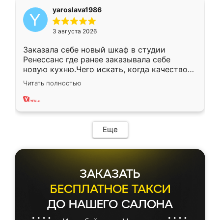
yaroslava1986
3 августа 2026
Заказала себе новый шкаф в студии
Ренессанс где ранее заказывала себе
новую кухню.Чего искать, когда качеством
вполне довольна. Служит кухня уже почти
Читать полностью
два года, нареканий нет.
Еще
ЗАКАЗАТЬ
БЕСПЛАТНОЕ ТАКСИ
ДО НАШЕГО САЛОНА