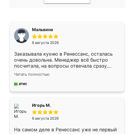
Мальвина
6 августа 2026
Заказывала кухню в Ренессанс, осталась
очень довольна. Менеджер всё быстро
посчитала, на вопросы отвечала сразу.
Замерщик приехал в субботу, подошёл к
Читать полностью
делу со всей ответственностью. Собрали
за день, ребята работали аккуратно, даже
пыли почти не было. Качество отличное,
ящики ходят плавно, ничего не скрипит.
Всё подошло как влитое.
Игорь М.
6 августа 2026
На самом деле в Ренессанс уже не первый