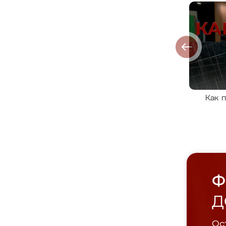
Как 
Ф
Д
Ост