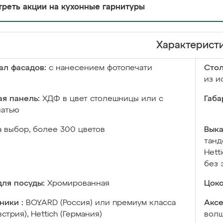
реть акции на кухонные гарнитуры
Характерист
ал фасадов:
с нанесением фотопечати
Сто
из и
я панель:
ХДФ в цвет столешницы или с
Габа
чатью
а выбор, более 300 цветов
Выка
танд
Hett
без 
ля посуды:
Хромированная
Цоко
ники :
BOYARD (Россия) или премиум класса
Аксе
встрия), Hettich (Германия)
волш