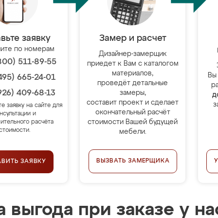
вьте заявку
Замер и расчет
ите по номерам
Дизайнер-замерщик
800) 511-89-55
приедет к Вам с каталогом
материалов,
Вы
495) 665-24-01
проведёт детальные
р
926) 409-68-13
замеры,
д
составит проект и сделает
з
те заявку на сайте для
окончательный расчёт
нсультации и
стоимости Вашей будущей
ительного расчёта
стоимости.
мебели.
ВЫЗВАТЬ ЗАМЕРЩИКА
АВИТЬ ЗАЯВКУ
 выгода при заказе у на