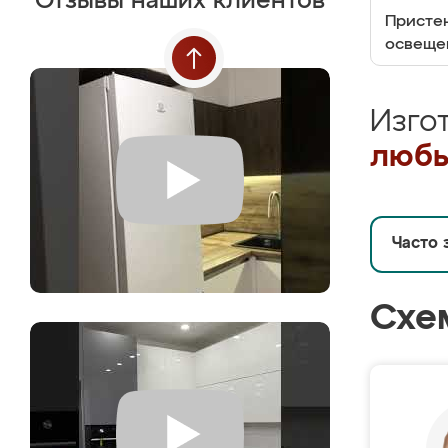
Отзывы наших клиентов
Пристен
освеще
Изго
любы
Часто 
Схе