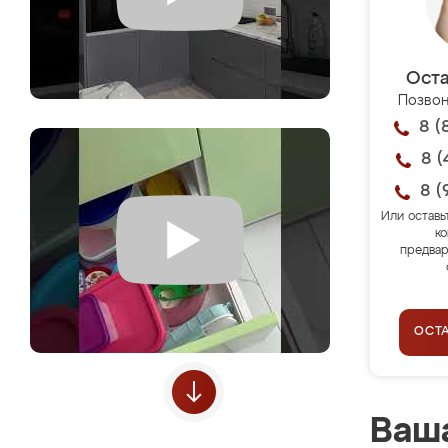
Оста
Позвон
8 (
8 (
8 (
Или оставь
ко
предвар
ОСТ
Ваша