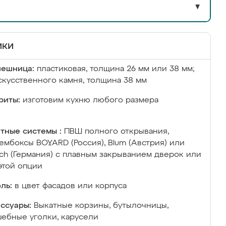
▼
ики
лешница:
пластиковая, толщина 26 мм или 38 мм;
скусственного камня, толщина 38 мм
риты:
изготовим кухню любого размера
тные системы :
ПВШ полного открывания,
ембоксы BOYARD (Россия), Blum (Австрия) или
ich (Германия) с плавным закрыванием дверок или
этой опции
ль:
в цвет фасадов или корпуса
ссуары:
Выкатные корзины, бутылочницы,
ебные уголки, карусели