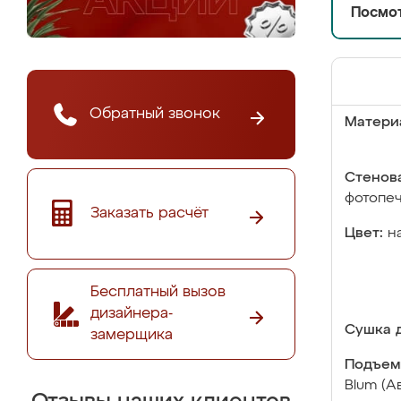
Посмот
Обратный звонок
Матери
Стенова
фотопе
Заказать расчёт
Цвет:
н
Бесплатный вызов
дизайнера-
Сушка д
замерщика
Подъем
Blum (А