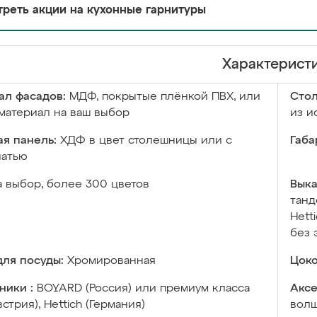
реть акции на кухонные гарнитуры
Характерист
ал фасадов:
МДФ, покрытые плёнкой ПВХ, или
Сто
материал на ваш выбор
из и
я панель:
ХДФ в цвет столешницы или с
Габа
чатью
а выбор, более 300 цветов
Выка
танд
Hett
без 
ля посуды:
Хромированная
Цоко
ники :
BOYARD (Россия) или премиум класса
Аксе
встрия), Hettich (Германия)
волш