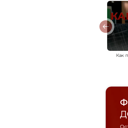
Как 
Ф
Д
Ост