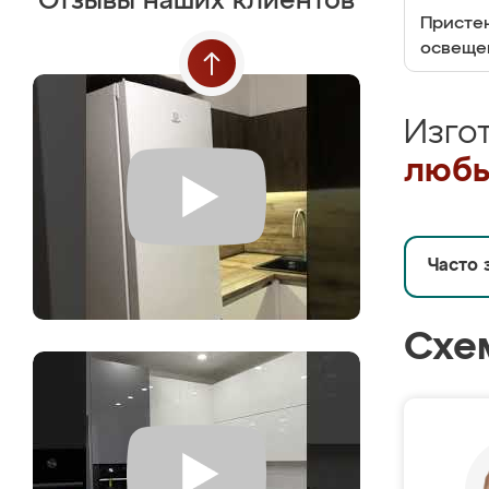
Отзывы наших клиентов
Пристен
освеще
Изго
любы
Часто 
Схе