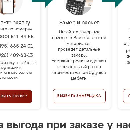
вьте заявку
Замер и расчет
ите по номерам
Дизайнер-замерщик
800) 511-89-55
приедет к Вам с каталогом
материалов,
Вы
495) 665-24-01
проведёт детальные
р
926) 409-68-13
замеры,
д
составит проект и сделает
з
те заявку на сайте для
окончательный расчёт
нсультации и
стоимости Вашей будущей
ительного расчёта
стоимости.
мебели.
ВЫЗВАТЬ ЗАМЕРЩИКА
АВИТЬ ЗАЯВКУ
 выгода при заказе у на