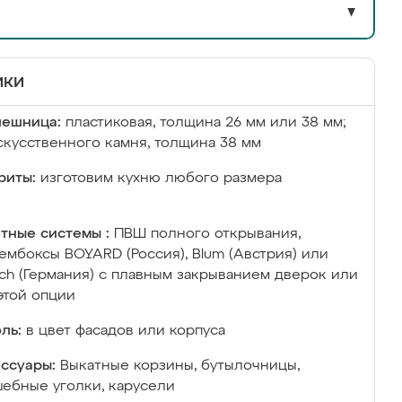
▼
ики
лешница:
пластиковая, толщина 26 мм или 38 мм;
скусственного камня, толщина 38 мм
риты:
изготовим кухню любого размера
тные системы :
ПВШ полного открывания,
ембоксы BOYARD (Россия), Blum (Австрия) или
ich (Германия) с плавным закрыванием дверок или
этой опции
ль:
в цвет фасадов или корпуса
ссуары:
Выкатные корзины, бутылочницы,
ебные уголки, карусели