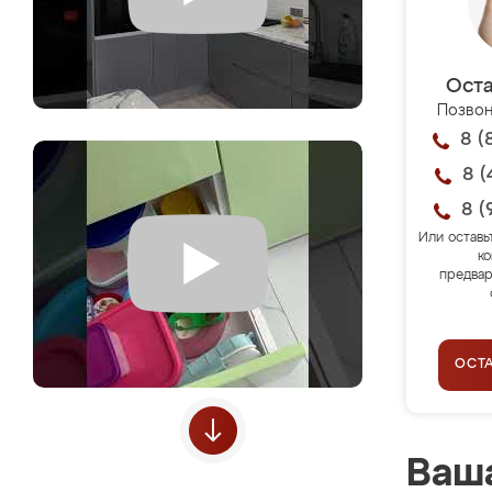
Оста
Позвон
8 (
8 (
8 (
Или оставь
ко
предвар
ОСТ
Ваша