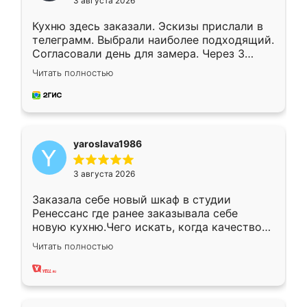
3 августа 2026
Кухню здесь заказали. Эскизы прислали в
телеграмм. Выбрали наиболее подходящий.
Согласовали день для замера. Через 3
недели кухня была уже готова. Остались
Читать полностью
довольны работой. Спасибо Ренессанс
мебель за качественную работу!
yaroslava1986
3 августа 2026
Заказала себе новый шкаф в студии
Ренессанс где ранее заказывала себе
новую кухню.Чего искать, когда качеством
вполне довольна. Служит кухня уже почти
Читать полностью
два года, нареканий нет.