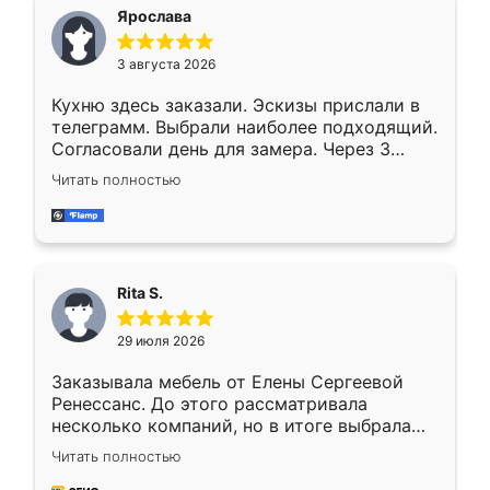
Ярослава
3 августа 2026
Кухню здесь заказали. Эскизы прислали в
телеграмм. Выбрали наиболее подходящий.
Согласовали день для замера. Через 3
недели кухня была уже готова. Остались
Читать полностью
довольны работой. Спасибо Ренессанс
мебель за качественную работу!
Rita S.
29 июля 2026
Заказывала мебель от Елены Сергеевой
Ренессанс. До этого рассматривала
несколько компаний, но в итоге выбрала
эту. Сначала обговорили условия, потом
Читать полностью
приехал замерщик, всё спокойно объяснил