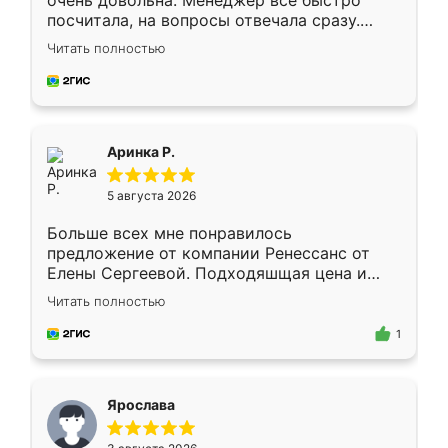
очень довольна. Менеджер всё быстро
посчитала, на вопросы отвечала сразу.
Замерщик приехал в субботу, подошёл к
Читать полностью
делу со всей ответственностью. Собрали
за день, ребята работали аккуратно, даже
пыли почти не было. Качество отличное,
ящики ходят плавно, ничего не скрипит.
Всё подошло как влитое.
Аринка Р.
5 августа 2026
Больше всех мне понравилось
предложение от компании Ренессанс от
Елены Сергеевой. Подходяшщая цена и
короткие сроки изготовления. Приехавший
Читать полностью
для замера сотрудник Владислав
предложил по моему эскизу самый
1
подходящий вариант шкафа. Немного его
видоизменил, получилось даже лучше, чем
я хотела.
Ярослава