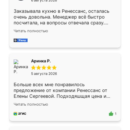
6 августа 2026
мебели буду заказывать только здесь.
Заказывала кухню в Ренессанс, осталась
очень довольна. Менеджер всё быстро
посчитала, на вопросы отвечала сразу.
Замерщик приехал в субботу, подошёл к
Читать полностью
делу со всей ответственностью. Собрали
за день, ребята работали аккуратно, даже
пыли почти не было. Качество отличное,
ящики ходят плавно, ничего не скрипит.
Всё подошло как влитое.
Аринка Р.
5 августа 2026
Больше всех мне понравилось
предложение от компании Ренессанс от
Елены Сергеевой. Подходяшщая цена и
короткие сроки изготовления. Приехавший
Читать полностью
для замера сотрудник Владислав
предложил по моему эскизу самый
1
подходящий вариант шкафа. Немного его
видоизменил, получилось даже лучше, чем