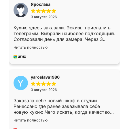
я хотела.
Ярослава
3 августа 2026
Кухню здесь заказали. Эскизы прислали в
телеграмм. Выбрали наиболее подходящий.
Согласовали день для замера. Через 3
недели кухня была уже готова. Остались
Читать полностью
довольны работой. Спасибо Ренессанс
мебель за качественную работу!
yaroslava1986
3 августа 2026
Заказала себе новый шкаф в студии
Ренессанс где ранее заказывала себе
новую кухню.Чего искать, когда качеством
вполне довольна. Служит кухня уже почти
Читать полностью
два года, нареканий нет.