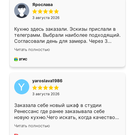
я хотела.
Ярослава
3 августа 2026
Кухню здесь заказали. Эскизы прислали в
телеграмм. Выбрали наиболее подходящий.
Согласовали день для замера. Через 3
недели кухня была уже готова. Остались
Читать полностью
довольны работой. Спасибо Ренессанс
мебель за качественную работу!
yaroslava1986
3 августа 2026
Заказала себе новый шкаф в студии
Ренессанс где ранее заказывала себе
новую кухню.Чего искать, когда качеством
вполне довольна. Служит кухня уже почти
Читать полностью
два года, нареканий нет.