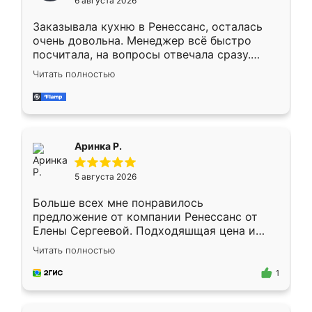
6 августа 2026
мебели буду заказывать только здесь.
Заказывала кухню в Ренессанс, осталась
очень довольна. Менеджер всё быстро
посчитала, на вопросы отвечала сразу.
Замерщик приехал в субботу, подошёл к
Читать полностью
делу со всей ответственностью. Собрали
за день, ребята работали аккуратно, даже
пыли почти не было. Качество отличное,
ящики ходят плавно, ничего не скрипит.
Всё подошло как влитое.
Аринка Р.
5 августа 2026
Больше всех мне понравилось
предложение от компании Ренессанс от
Елены Сергеевой. Подходяшщая цена и
короткие сроки изготовления. Приехавший
Читать полностью
для замера сотрудник Владислав
предложил по моему эскизу самый
1
подходящий вариант шкафа. Немного его
видоизменил, получилось даже лучше, чем