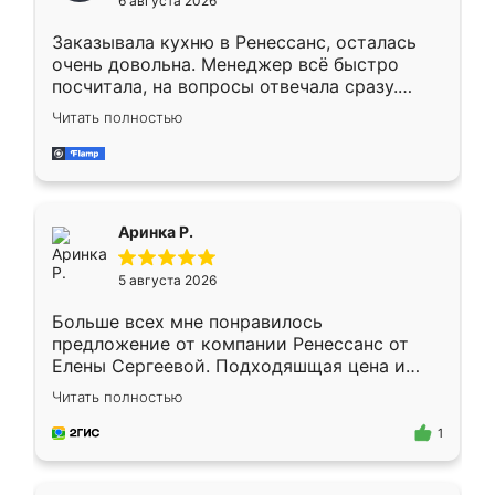
6 августа 2026
мебели буду заказывать только здесь.
Заказывала кухню в Ренессанс, осталась
очень довольна. Менеджер всё быстро
посчитала, на вопросы отвечала сразу.
Замерщик приехал в субботу, подошёл к
Читать полностью
делу со всей ответственностью. Собрали
за день, ребята работали аккуратно, даже
пыли почти не было. Качество отличное,
ящики ходят плавно, ничего не скрипит.
Всё подошло как влитое.
Аринка Р.
5 августа 2026
Больше всех мне понравилось
предложение от компании Ренессанс от
Елены Сергеевой. Подходяшщая цена и
короткие сроки изготовления. Приехавший
Читать полностью
для замера сотрудник Владислав
предложил по моему эскизу самый
1
подходящий вариант шкафа. Немного его
видоизменил, получилось даже лучше, чем