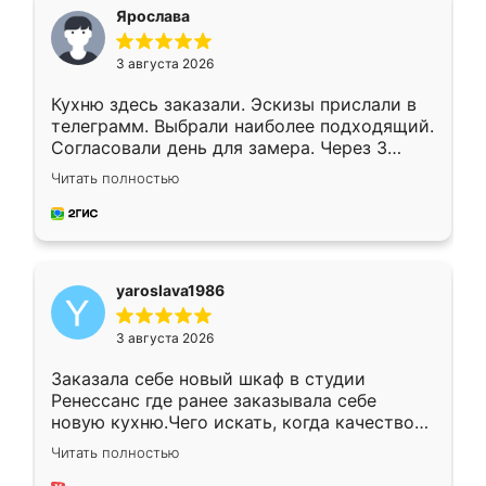
я хотела.
Ярослава
3 августа 2026
Кухню здесь заказали. Эскизы прислали в
телеграмм. Выбрали наиболее подходящий.
Согласовали день для замера. Через 3
недели кухня была уже готова. Остались
Читать полностью
довольны работой. Спасибо Ренессанс
мебель за качественную работу!
yaroslava1986
3 августа 2026
Заказала себе новый шкаф в студии
Ренессанс где ранее заказывала себе
новую кухню.Чего искать, когда качеством
вполне довольна. Служит кухня уже почти
Читать полностью
два года, нареканий нет.