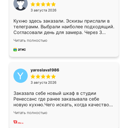
3 августа 2026
Кухню здесь заказали. Эскизы прислали в
телеграмм. Выбрали наиболее подходящий.
Согласовали день для замера. Через 3
недели кухня была уже готова. Остались
Читать полностью
довольны работой. Спасибо Ренессанс
мебель за качественную работу!
yaroslava1986
3 августа 2026
Заказала себе новый шкаф в студии
Ренессанс где ранее заказывала себе
новую кухню.Чего искать, когда качеством
вполне довольна. Служит кухня уже почти
Читать полностью
два года, нареканий нет.