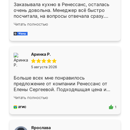
Заказывала кухню в Ренессанс, осталась
очень довольна. Менеджер всё быстро
посчитала, на вопросы отвечала сразу.
Замерщик приехал в субботу, подошёл к
Читать полностью
делу со всей ответственностью. Собрали
за день, ребята работали аккуратно, даже
пыли почти не было. Качество отличное,
ящики ходят плавно, ничего не скрипит.
Всё подошло как влитое.
Аринка Р.
5 августа 2026
Больше всех мне понравилось
предложение от компании Ренессанс от
Елены Сергеевой. Подходяшщая цена и
короткие сроки изготовления. Приехавший
Читать полностью
для замера сотрудник Владислав
предложил по моему эскизу самый
1
подходящий вариант шкафа. Немного его
видоизменил, получилось даже лучше, чем
я хотела.
Ярослава