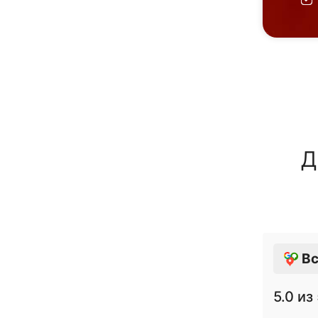
Д
Вс
5.0
из 