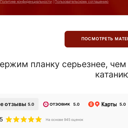
Политике конфиденциальности
|
Пользовательскому соглашению
ПОСМОТРЕТЬ МАТ
ержим планку серьезнее, чем
катани
е отзывы
5.0
5.0
5.0
5
На основе
945
оценок