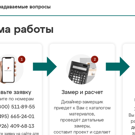
задаваемые вопросы
ма работы
вьте заявку
Замер и расчет
ите по номерам
Дизайнер-замерщик
800) 511-89-55
приедет к Вам с каталогом
материалов,
Вы
495) 665-24-01
проведёт детальные
р
926) 409-68-13
замеры,
д
составит проект и сделает
з
те заявку на сайте для