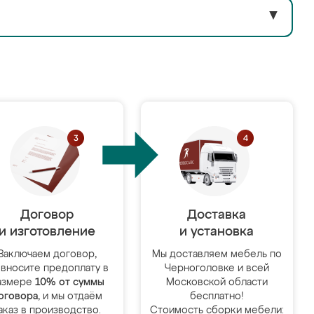
▼
Договор
Доставка
и изготовление
и установка
Заключаем договор,
Мы доставляем мебель по
 вносите предоплату в
Черноголовке и всей
азмере
10% от суммы
Московской области
оговора
, и мы отдаём
бесплатно!
аказ в производство.
Стоимость сборки мебели: