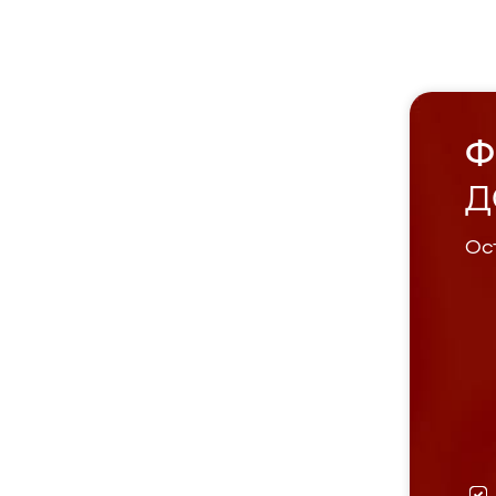
Ф
Д
Ост