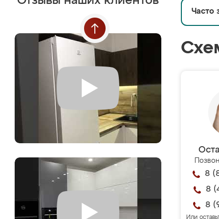
Отзывы наших клиентов
Часто 
Схе
Оста
Позвон
8 (
8 (
8 (
Или оставь