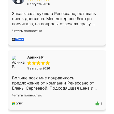
Мне нравится ,если что-то потребуется из
6 августа 2026
мебели буду заказывать только здесь.
Заказывала кухню в Ренессанс, осталась
очень довольна. Менеджер всё быстро
посчитала, на вопросы отвечала сразу.
Замерщик приехал в субботу, подошёл к
Читать полностью
делу со всей ответственностью. Собрали
за день, ребята работали аккуратно, даже
пыли почти не было. Качество отличное,
ящики ходят плавно, ничего не скрипит.
Всё подошло как влитое.
Аринка Р.
5 августа 2026
Больше всех мне понравилось
предложение от компании Ренессанс от
Елены Сергеевой. Подходяшщая цена и
короткие сроки изготовления. Приехавший
Читать полностью
для замера сотрудник Владислав
предложил по моему эскизу самый
1
подходящий вариант шкафа. Немного его
видоизменил, получилось даже лучше, чем