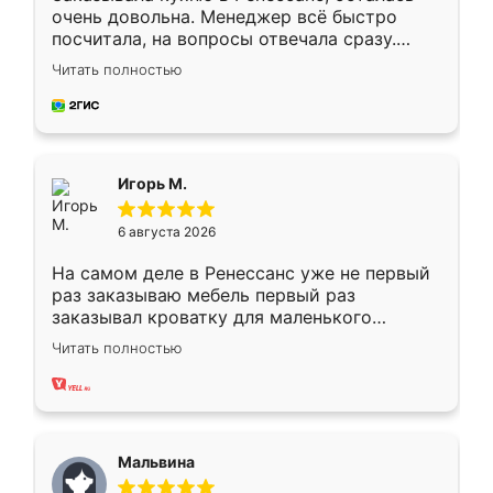
очень довольна. Менеджер всё быстро
посчитала, на вопросы отвечала сразу.
Замерщик приехал в субботу, подошёл к
Читать полностью
делу со всей ответственностью. Собрали
за день, ребята работали аккуратно, даже
пыли почти не было. Качество отличное,
ящики ходят плавно, ничего не скрипит.
Всё подошло как влитое.
Игорь М.
6 августа 2026
На самом деле в Ренессанс уже не первый
раз заказываю мебель первый раз
заказывал кроватку для маленького
ребёнка при его рождении ,во второй раз
Читать полностью
заказал шкаф-купе. По качеству очень
хорошее сборка достаточно быстрая,
также адекватные цены. До этого
сравнивал с разными конкурентами в этом
сегменте ,выбор у конкурентов куда
Мальвина
меньше, здесь же он более разнообразный.