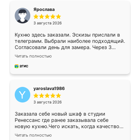
я хотела.
Ярослава
3 августа 2026
Кухню здесь заказали. Эскизы прислали в
телеграмм. Выбрали наиболее подходящий.
Согласовали день для замера. Через 3
недели кухня была уже готова. Остались
Читать полностью
довольны работой. Спасибо Ренессанс
мебель за качественную работу!
yaroslava1986
3 августа 2026
Заказала себе новый шкаф в студии
Ренессанс где ранее заказывала себе
новую кухню.Чего искать, когда качеством
вполне довольна. Служит кухня уже почти
Читать полностью
два года, нареканий нет.