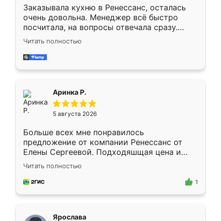
Заказывала кухню в Ренессанс, осталась
очень довольна. Менеджер всё быстро
посчитала, на вопросы отвечала сразу.
Замерщик приехал в субботу, подошёл к
Читать полностью
делу со всей ответственностью. Собрали
за день, ребята работали аккуратно, даже
пыли почти не было. Качество отличное,
ящики ходят плавно, ничего не скрипит.
Всё подошло как влитое.
Аринка Р.
5 августа 2026
Больше всех мне понравилось
предложение от компании Ренессанс от
Елены Сергеевой. Подходяшщая цена и
короткие сроки изготовления. Приехавший
Читать полностью
для замера сотрудник Владислав
предложил по моему эскизу самый
1
подходящий вариант шкафа. Немного его
видоизменил, получилось даже лучше, чем
я хотела.
Ярослава