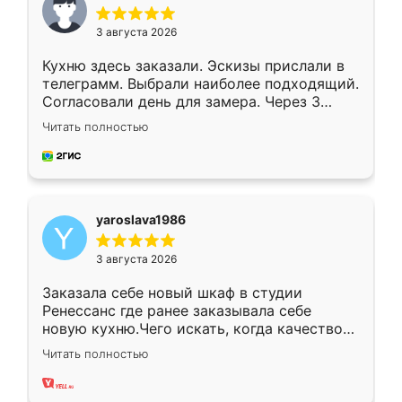
3 августа 2026
Кухню здесь заказали. Эскизы прислали в
телеграмм. Выбрали наиболее подходящий.
Согласовали день для замера. Через 3
недели кухня была уже готова. Остались
Читать полностью
довольны работой. Спасибо Ренессанс
мебель за качественную работу!
yaroslava1986
3 августа 2026
Заказала себе новый шкаф в студии
Ренессанс где ранее заказывала себе
новую кухню.Чего искать, когда качеством
вполне довольна. Служит кухня уже почти
Читать полностью
два года, нареканий нет.