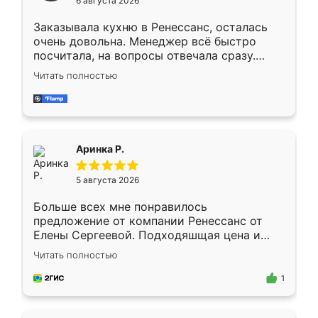
6 августа 2026
мебели буду заказывать только здесь.
Заказывала кухню в Ренессанс, осталась
очень довольна. Менеджер всё быстро
посчитала, на вопросы отвечала сразу.
Замерщик приехал в субботу, подошёл к
Читать полностью
делу со всей ответственностью. Собрали
за день, ребята работали аккуратно, даже
пыли почти не было. Качество отличное,
ящики ходят плавно, ничего не скрипит.
Всё подошло как влитое.
Аринка Р.
5 августа 2026
Больше всех мне понравилось
предложение от компании Ренессанс от
Елены Сергеевой. Подходяшщая цена и
короткие сроки изготовления. Приехавший
Читать полностью
для замера сотрудник Владислав
предложил по моему эскизу самый
1
подходящий вариант шкафа. Немного его
видоизменил, получилось даже лучше, чем