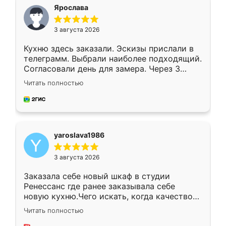
я хотела.
Ярослава
3 августа 2026
Кухню здесь заказали. Эскизы прислали в
телеграмм. Выбрали наиболее подходящий.
Согласовали день для замера. Через 3
недели кухня была уже готова. Остались
Читать полностью
довольны работой. Спасибо Ренессанс
мебель за качественную работу!
yaroslava1986
3 августа 2026
Заказала себе новый шкаф в студии
Ренессанс где ранее заказывала себе
новую кухню.Чего искать, когда качеством
вполне довольна. Служит кухня уже почти
Читать полностью
два года, нареканий нет.