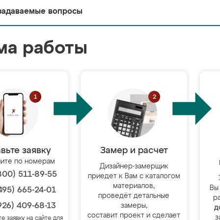
задаваемые вопросы
ма работы
вьте заявку
Замер и расчет
ите по номерам
Дизайнер-замерщик
800) 511-89-55
приедет к Вам с каталогом
материалов,
Вы
495) 665-24-01
проведёт детальные
р
926) 409-68-13
замеры,
д
составит проект и сделает
з
те заявку на сайте для