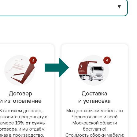
▼
Договор
Доставка
и изготовление
и установка
Заключаем договор,
Мы доставляем мебель по
 вносите предоплату в
Черноголовке и всей
азмере
10% от суммы
Московской области
оговора
, и мы отдаём
бесплатно!
аказ в производство.
Стоимость сборки мебели: