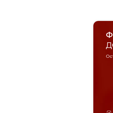
Ф
Д
Ост