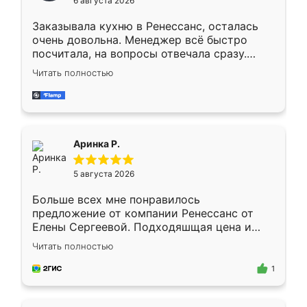
6 августа 2026
мебели буду заказывать только здесь.
Заказывала кухню в Ренессанс, осталась
очень довольна. Менеджер всё быстро
посчитала, на вопросы отвечала сразу.
Замерщик приехал в субботу, подошёл к
Читать полностью
делу со всей ответственностью. Собрали
за день, ребята работали аккуратно, даже
пыли почти не было. Качество отличное,
ящики ходят плавно, ничего не скрипит.
Всё подошло как влитое.
Аринка Р.
5 августа 2026
Больше всех мне понравилось
предложение от компании Ренессанс от
Елены Сергеевой. Подходяшщая цена и
короткие сроки изготовления. Приехавший
Читать полностью
для замера сотрудник Владислав
предложил по моему эскизу самый
1
подходящий вариант шкафа. Немного его
видоизменил, получилось даже лучше, чем