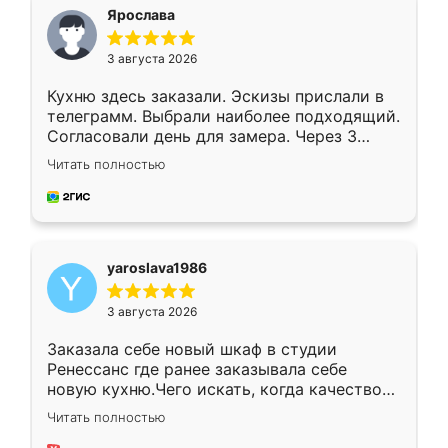
я хотела.
Ярослава
3 августа 2026
Кухню здесь заказали. Эскизы прислали в
телеграмм. Выбрали наиболее подходящий.
Согласовали день для замера. Через 3
недели кухня была уже готова. Остались
Читать полностью
довольны работой. Спасибо Ренессанс
мебель за качественную работу!
yaroslava1986
3 августа 2026
Заказала себе новый шкаф в студии
Ренессанс где ранее заказывала себе
новую кухню.Чего искать, когда качеством
вполне довольна. Служит кухня уже почти
Читать полностью
два года, нареканий нет.