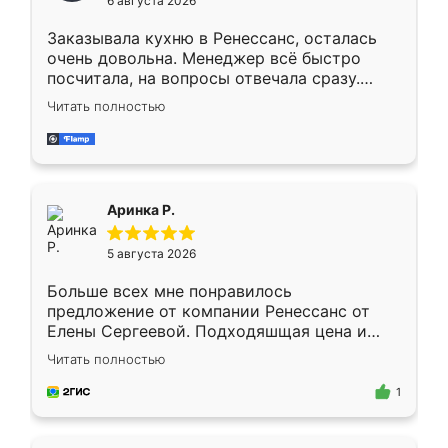
6 августа 2026
мебели буду заказывать только здесь.
Заказывала кухню в Ренессанс, осталась
очень довольна. Менеджер всё быстро
посчитала, на вопросы отвечала сразу.
Замерщик приехал в субботу, подошёл к
Читать полностью
делу со всей ответственностью. Собрали
за день, ребята работали аккуратно, даже
пыли почти не было. Качество отличное,
ящики ходят плавно, ничего не скрипит.
Всё подошло как влитое.
Аринка Р.
5 августа 2026
Больше всех мне понравилось
предложение от компании Ренессанс от
Елены Сергеевой. Подходяшщая цена и
короткие сроки изготовления. Приехавший
Читать полностью
для замера сотрудник Владислав
предложил по моему эскизу самый
1
подходящий вариант шкафа. Немного его
видоизменил, получилось даже лучше, чем