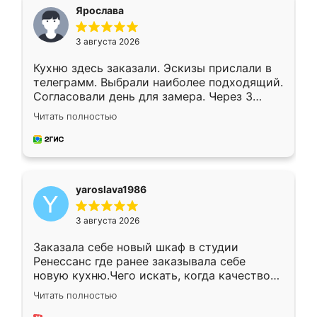
я хотела.
Ярослава
3 августа 2026
Кухню здесь заказали. Эскизы прислали в
телеграмм. Выбрали наиболее подходящий.
Согласовали день для замера. Через 3
недели кухня была уже готова. Остались
Читать полностью
довольны работой. Спасибо Ренессанс
мебель за качественную работу!
yaroslava1986
3 августа 2026
Заказала себе новый шкаф в студии
Ренессанс где ранее заказывала себе
новую кухню.Чего искать, когда качеством
вполне довольна. Служит кухня уже почти
Читать полностью
два года, нареканий нет.