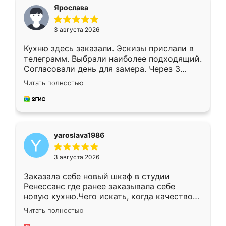
я хотела.
Ярослава
3 августа 2026
Кухню здесь заказали. Эскизы прислали в
телеграмм. Выбрали наиболее подходящий.
Согласовали день для замера. Через 3
недели кухня была уже готова. Остались
Читать полностью
довольны работой. Спасибо Ренессанс
мебель за качественную работу!
yaroslava1986
3 августа 2026
Заказала себе новый шкаф в студии
Ренессанс где ранее заказывала себе
новую кухню.Чего искать, когда качеством
вполне довольна. Служит кухня уже почти
Читать полностью
два года, нареканий нет.