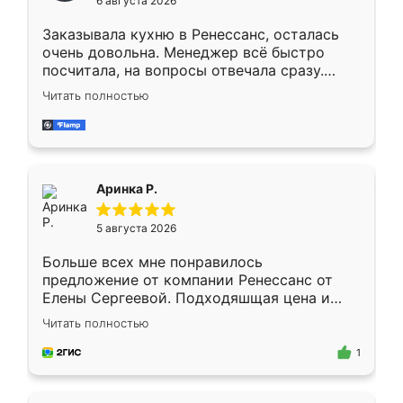
6 августа 2026
мебели буду заказывать только здесь.
Заказывала кухню в Ренессанс, осталась
очень довольна. Менеджер всё быстро
посчитала, на вопросы отвечала сразу.
Замерщик приехал в субботу, подошёл к
Читать полностью
делу со всей ответственностью. Собрали
за день, ребята работали аккуратно, даже
пыли почти не было. Качество отличное,
ящики ходят плавно, ничего не скрипит.
Всё подошло как влитое.
Аринка Р.
5 августа 2026
Больше всех мне понравилось
предложение от компании Ренессанс от
Елены Сергеевой. Подходяшщая цена и
короткие сроки изготовления. Приехавший
Читать полностью
для замера сотрудник Владислав
предложил по моему эскизу самый
1
подходящий вариант шкафа. Немного его
видоизменил, получилось даже лучше, чем