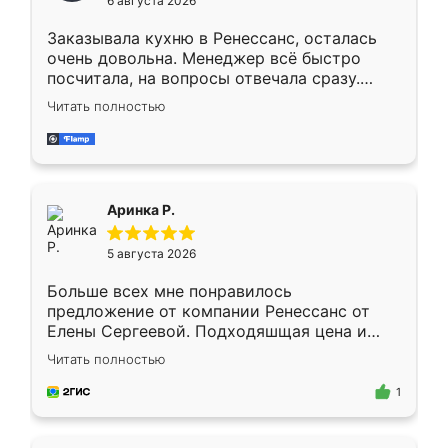
6 августа 2026
мебели буду заказывать только здесь.
Заказывала кухню в Ренессанс, осталась
очень довольна. Менеджер всё быстро
посчитала, на вопросы отвечала сразу.
Замерщик приехал в субботу, подошёл к
Читать полностью
делу со всей ответственностью. Собрали
за день, ребята работали аккуратно, даже
пыли почти не было. Качество отличное,
ящики ходят плавно, ничего не скрипит.
Всё подошло как влитое.
Аринка Р.
5 августа 2026
Больше всех мне понравилось
предложение от компании Ренессанс от
Елены Сергеевой. Подходяшщая цена и
короткие сроки изготовления. Приехавший
Читать полностью
для замера сотрудник Владислав
предложил по моему эскизу самый
1
подходящий вариант шкафа. Немного его
видоизменил, получилось даже лучше, чем