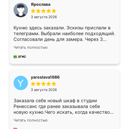
я хотела.
Ярослава
3 августа 2026
Кухню здесь заказали. Эскизы прислали в
телеграмм. Выбрали наиболее подходящий.
Согласовали день для замера. Через 3
недели кухня была уже готова. Остались
Читать полностью
довольны работой. Спасибо Ренессанс
мебель за качественную работу!
yaroslava1986
3 августа 2026
Заказала себе новый шкаф в студии
Ренессанс где ранее заказывала себе
новую кухню.Чего искать, когда качеством
вполне довольна. Служит кухня уже почти
Читать полностью
два года, нареканий нет.