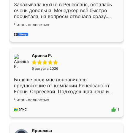
Заказывала кухню в Ренессанс, осталась
очень довольна. Менеджер всё быстро
посчитала, на вопросы отвечала сразу.
Замерщик приехал в субботу, подошёл к
Читать полностью
делу со всей ответственностью. Собрали
за день, ребята работали аккуратно, даже
пыли почти не было. Качество отличное,
ящики ходят плавно, ничего не скрипит.
Всё подошло как влитое.
Аринка Р.
5 августа 2026
Больше всех мне понравилось
предложение от компании Ренессанс от
Елены Сергеевой. Подходяшщая цена и
короткие сроки изготовления. Приехавший
Читать полностью
для замера сотрудник Владислав
предложил по моему эскизу самый
1
подходящий вариант шкафа. Немного его
видоизменил, получилось даже лучше, чем
я хотела.
Ярослава