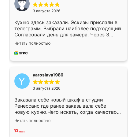
3 августа 2026
Кухню здесь заказали. Эскизы прислали в
телеграмм. Выбрали наиболее подходящий.
Согласовали день для замера. Через 3
недели кухня была уже готова. Остались
Читать полностью
довольны работой. Спасибо Ренессанс
мебель за качественную работу!
yaroslava1986
3 августа 2026
Заказала себе новый шкаф в студии
Ренессанс где ранее заказывала себе
новую кухню.Чего искать, когда качеством
вполне довольна. Служит кухня уже почти
Читать полностью
два года, нареканий нет.