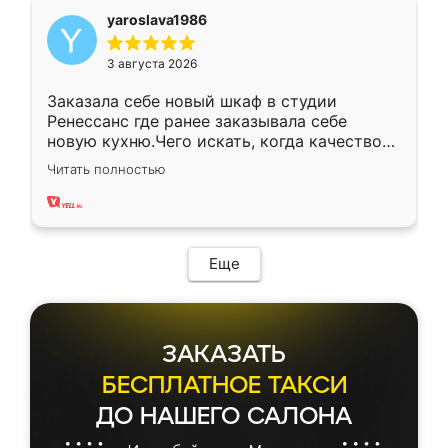
yaroslava1986
3 августа 2026
Заказала себе новый шкаф в студии
Ренессанс где ранее заказывала себе
новую кухню.Чего искать, когда качеством
вполне довольна. Служит кухня уже почти
Читать полностью
два года, нареканий нет.
Еще
ЗАКАЗАТЬ
БЕСПЛАТНОЕ ТАКСИ
ДО НАШЕГО САЛОНА