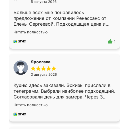
5 августа 2026
Больше всех мне понравилось
предложение от компании Ренессанс от
Елены Сергеевой. Подходяшщая цена и
короткие сроки изготовления. Приехавший
Читать полностью
для замера сотрудник Владислав
предложил по моему эскизу самый
1
подходящий вариант шкафа. Немного его
видоизменил, получилось даже лучше, чем
я хотела.
Ярослава
3 августа 2026
Кухню здесь заказали. Эскизы прислали в
телеграмм. Выбрали наиболее подходящий.
Согласовали день для замера. Через 3
недели кухня была уже готова. Остались
Читать полностью
довольны работой. Спасибо Ренессанс
мебель за качественную работу!