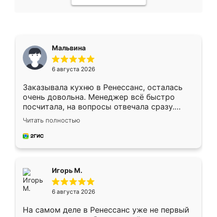
Мальвина
6 августа 2026
Заказывала кухню в Ренессанс, осталась
очень довольна. Менеджер всё быстро
посчитала, на вопросы отвечала сразу.
Замерщик приехал в субботу, подошёл к
Читать полностью
делу со всей ответственностью. Собрали
за день, ребята работали аккуратно, даже
пыли почти не было. Качество отличное,
ящики ходят плавно, ничего не скрипит.
Всё подошло как влитое.
Игорь М.
6 августа 2026
На самом деле в Ренессанс уже не первый