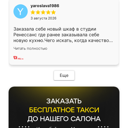
yaroslava1986
3 августа 2026
Заказала себе новый шкаф в студии
Ренессанс где ранее заказывала себе
новую кухню.Чего искать, когда качеством
вполне довольна. Служит кухня уже почти
Читать полностью
два года, нареканий нет.
Еще
ЗАКАЗАТЬ
БЕСПЛАТНОЕ ТАКСИ
ДО НАШЕГО САЛОНА