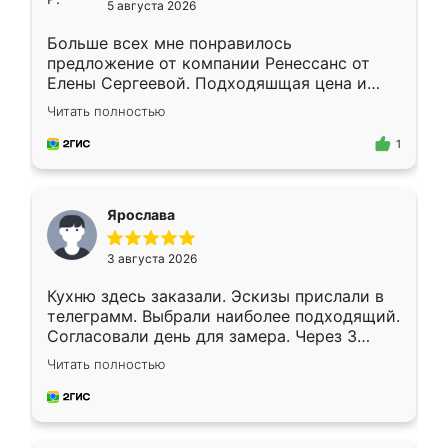
5 августа 2026
Больше всех мне понравилось
предложение от компании Ренессанс от
Елены Сергеевой. Подходяшщая цена и
короткие сроки изготовления. Приехавший
Читать полностью
для замера сотрудник Владислав
предложил по моему эскизу самый
1
подходящий вариант шкафа. Немного его
видоизменил, получилось даже лучше, чем
я хотела.
Ярослава
3 августа 2026
Кухню здесь заказали. Эскизы прислали в
телеграмм. Выбрали наиболее подходящий.
Согласовали день для замера. Через 3
недели кухня была уже готова. Остались
Читать полностью
довольны работой. Спасибо Ренессанс
мебель за качественную работу!