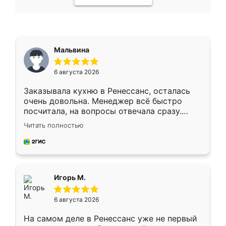
Мальвина
6 августа 2026
Заказывала кухню в Ренессанс, осталась
очень довольна. Менеджер всё быстро
посчитала, на вопросы отвечала сразу.
Замерщик приехал в субботу, подошёл к
Читать полностью
делу со всей ответственностью. Собрали
за день, ребята работали аккуратно, даже
пыли почти не было. Качество отличное,
ящики ходят плавно, ничего не скрипит.
Всё подошло как влитое.
Игорь М.
6 августа 2026
На самом деле в Ренессанс уже не первый