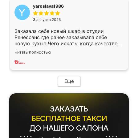
yaroslava1986
3 августа 2026
Заказала себе новый шкаф в студии
Ренессанс где ранее заказывала себе
новую кухню.Чего искать, когда качеством
вполне довольна. Служит кухня уже почти
Читать полностью
два года, нареканий нет.
Еще
ЗАКАЗАТЬ
БЕСПЛАТНОЕ ТАКСИ
ДО НАШЕГО САЛОНА