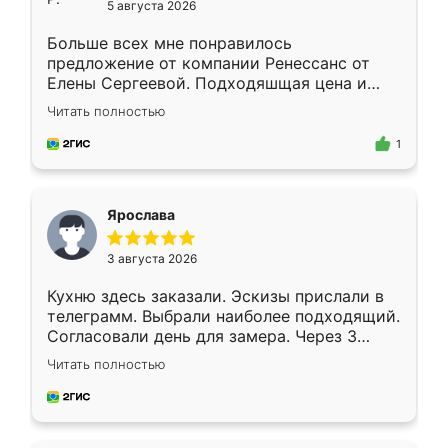
5 августа 2026
Больше всех мне понравилось
предложение от компании Ренессанс от
Елены Сергеевой. Подходяшщая цена и
короткие сроки изготовления. Приехавший
Читать полностью
для замера сотрудник Владислав
предложил по моему эскизу самый
1
подходящий вариант шкафа. Немного его
видоизменил, получилось даже лучше, чем
я хотела.
Ярослава
3 августа 2026
Кухню здесь заказали. Эскизы прислали в
телеграмм. Выбрали наиболее подходящий.
Согласовали день для замера. Через 3
недели кухня была уже готова. Остались
Читать полностью
довольны работой. Спасибо Ренессанс
мебель за качественную работу!