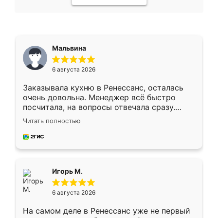
Мальвина
6 августа 2026
Заказывала кухню в Ренессанс, осталась
очень довольна. Менеджер всё быстро
посчитала, на вопросы отвечала сразу.
Замерщик приехал в субботу, подошёл к
Читать полностью
делу со всей ответственностью. Собрали
за день, ребята работали аккуратно, даже
пыли почти не было. Качество отличное,
ящики ходят плавно, ничего не скрипит.
Всё подошло как влитое.
Игорь М.
6 августа 2026
На самом деле в Ренессанс уже не первый