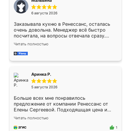
Мальвина
меньше, здесь же он более разнообразный.
Мне нравится ,если что-то потребуется из
6 августа 2026
мебели буду заказывать только здесь.
Заказывала кухню в Ренессанс, осталась
очень довольна. Менеджер всё быстро
посчитала, на вопросы отвечала сразу.
Замерщик приехал в субботу, подошёл к
Читать полностью
делу со всей ответственностью. Собрали
за день, ребята работали аккуратно, даже
пыли почти не было. Качество отличное,
ящики ходят плавно, ничего не скрипит.
Всё подошло как влитое.
Аринка Р.
5 августа 2026
Больше всех мне понравилось
предложение от компании Ренессанс от
Елены Сергеевой. Подходяшщая цена и
короткие сроки изготовления. Приехавший
Читать полностью
для замера сотрудник Владислав
предложил по моему эскизу самый
1