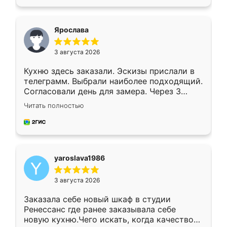
подходящий вариант шкафа. Немного его
видоизменил, получилось даже лучше, чем
я хотела.
Ярослава
3 августа 2026
Кухню здесь заказали. Эскизы прислали в
телеграмм. Выбрали наиболее подходящий.
Согласовали день для замера. Через 3
недели кухня была уже готова. Остались
Читать полностью
довольны работой. Спасибо Ренессанс
мебель за качественную работу!
yaroslava1986
3 августа 2026
Заказала себе новый шкаф в студии
Ренессанс где ранее заказывала себе
новую кухню.Чего искать, когда качеством