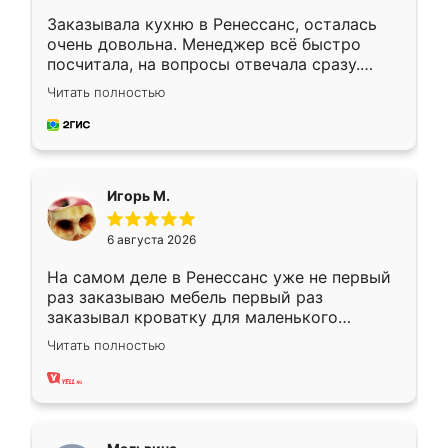
Заказывала кухню в Ренессанс, осталась
очень довольна. Менеджер всё быстро
посчитала, на вопросы отвечала сразу.
Замерщик приехал в субботу, подошёл к
Читать полностью
делу со всей ответственностью. Собрали
за день, ребята работали аккуратно, даже
пыли почти не было. Качество отличное,
ящики ходят плавно, ничего не скрипит.
Всё подошло как влитое.
Игорь М.
6 августа 2026
На самом деле в Ренессанс уже не первый
раз заказываю мебель первый раз
заказывал кроватку для маленького
ребёнка при его рождении ,во второй раз
Читать полностью
заказал шкаф-купе. По качеству очень
хорошее сборка достаточно быстрая,
также адекватные цены. До этого
сравнивал с разными конкурентами в этом
сегменте ,выбор у конкурентов куда