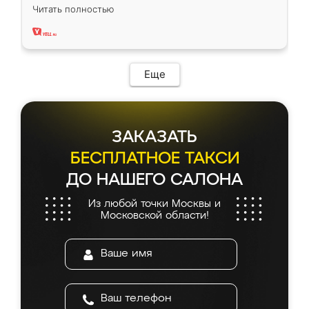
вполне довольна. Служит кухня уже почти
Читать полностью
два года, нареканий нет.
Еще
ЗАКАЗАТЬ
БЕСПЛАТНОЕ ТАКСИ
ДО НАШЕГО САЛОНА
Из любой точки Москвы и
Московской области!