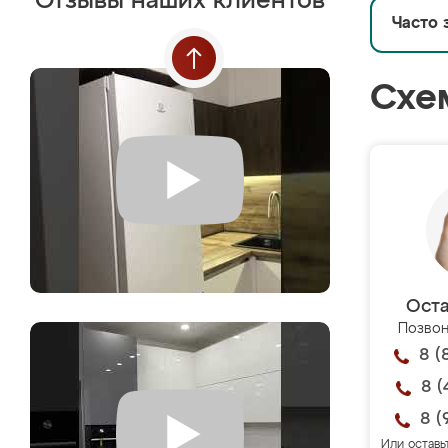
Отзывы наших клиентов
Часто 
Схе
Оста
Позвон
8 (
8 (
8 (
Или оставь