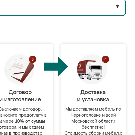
▼
Договор
Доставка
и изготовление
и установка
Заключаем договор,
Мы доставляем мебель по
 вносите предоплату в
Черноголовке и всей
азмере
10% от суммы
Московской области
оговора
, и мы отдаём
бесплатно!
аказ в производство.
Стоимость сборки мебели: