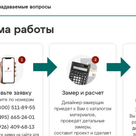
задаваемые вопросы
ма работы
вьте заявку
Замер и расчет
ите по номерам
Дизайнер-замерщик
800) 511-89-55
приедет к Вам с каталогом
материалов,
Вы
495) 665-24-01
проведёт детальные
р
926) 409-68-13
замеры,
д
составит проект и сделает
з
те заявку на сайте для