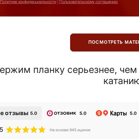
Политике конфиденциальности
|
Пользовательскому соглашению
ПОСМОТРЕТЬ МАТ
ержим планку серьезнее, чем
катани
е отзывы
5.0
5.0
5.0
5
На основе
945
оценок