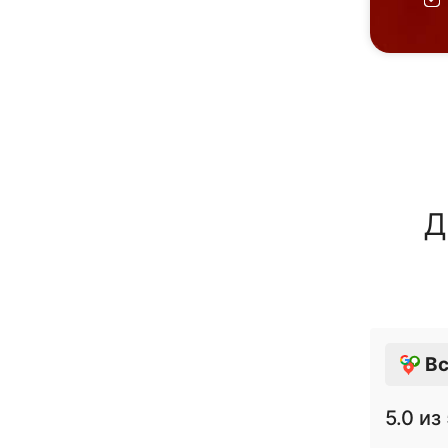
Д
Вс
5.0
из 