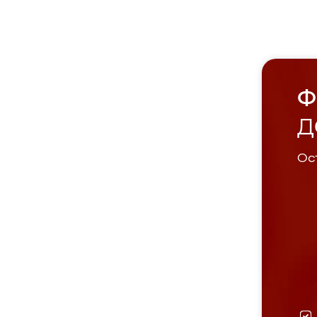
Ф
Д
Ост