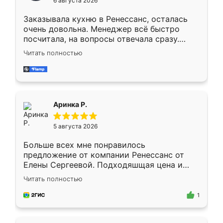
6 августа 2026
мебели буду заказывать только здесь.
Заказывала кухню в Ренессанс, осталась
очень довольна. Менеджер всё быстро
посчитала, на вопросы отвечала сразу.
Замерщик приехал в субботу, подошёл к
Читать полностью
делу со всей ответственностью. Собрали
за день, ребята работали аккуратно, даже
пыли почти не было. Качество отличное,
ящики ходят плавно, ничего не скрипит.
Всё подошло как влитое.
Аринка Р.
5 августа 2026
Больше всех мне понравилось
предложение от компании Ренессанс от
Елены Сергеевой. Подходяшщая цена и
короткие сроки изготовления. Приехавший
Читать полностью
для замера сотрудник Владислав
предложил по моему эскизу самый
1
подходящий вариант шкафа. Немного его
видоизменил, получилось даже лучше, чем