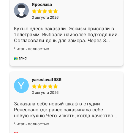
я хотела.
Ярослава
3 августа 2026
Кухню здесь заказали. Эскизы прислали в
телеграмм. Выбрали наиболее подходящий.
Согласовали день для замера. Через 3
недели кухня была уже готова. Остались
Читать полностью
довольны работой. Спасибо Ренессанс
мебель за качественную работу!
yaroslava1986
3 августа 2026
Заказала себе новый шкаф в студии
Ренессанс где ранее заказывала себе
новую кухню.Чего искать, когда качеством
вполне довольна. Служит кухня уже почти
Читать полностью
два года, нареканий нет.