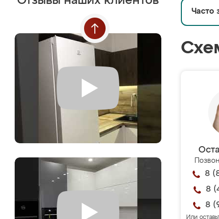
Отзывы наших клиентов
Часто 
Схе
Оста
Позвон
8 (
8 (
8 (
Или оставь