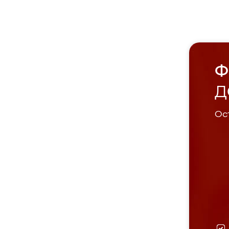
Ф
Д
Ост