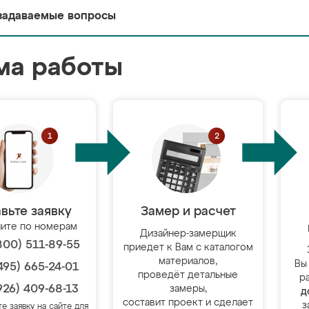
задаваемые вопросы
ма работы
вьте заявку
Замер и расчет
ите по номерам
Дизайнер-замерщик
800) 511-89-55
приедет к Вам с каталогом
материалов,
Вы
495) 665-24-01
проведёт детальные
р
926) 409-68-13
замеры,
д
составит проект и сделает
з
те заявку на сайте для