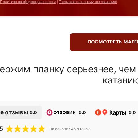
Политике конфиденциальности
|
Пользовательскому соглашению
ПОСМОТРЕТЬ МАТ
ержим планку серьезнее, чем
катани
е отзывы
5.0
5.0
5.0
5
На основе
945
оценок