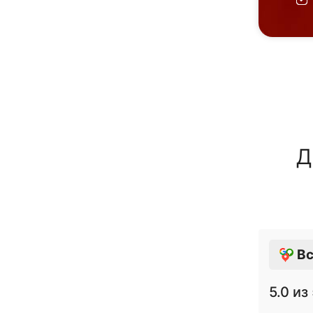
Д
Вс
5.0
из 