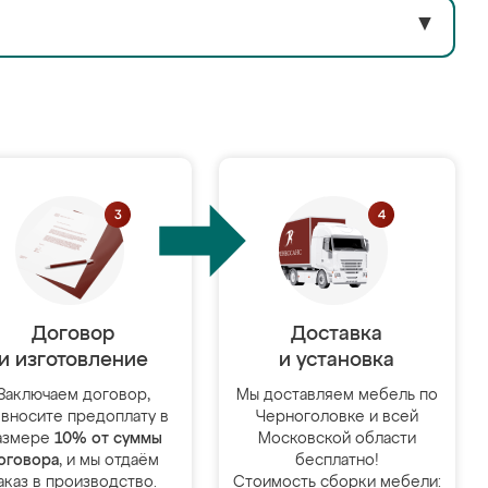
▼
Договор
Доставка
и изготовление
и установка
Заключаем договор,
Мы доставляем мебель по
 вносите предоплату в
Черноголовке и всей
азмере
10% от суммы
Московской области
оговора
, и мы отдаём
бесплатно!
аказ в производство.
Стоимость сборки мебели: