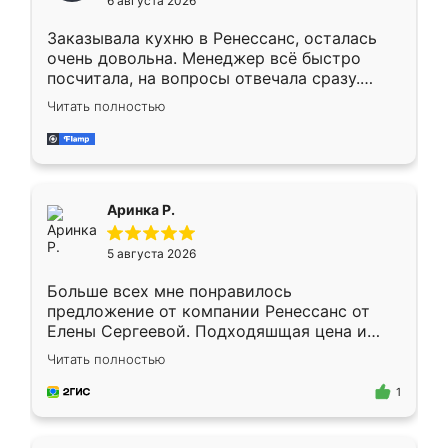
6 августа 2026
мебели буду заказывать только здесь.
Заказывала кухню в Ренессанс, осталась
очень довольна. Менеджер всё быстро
посчитала, на вопросы отвечала сразу.
Замерщик приехал в субботу, подошёл к
Читать полностью
делу со всей ответственностью. Собрали
за день, ребята работали аккуратно, даже
пыли почти не было. Качество отличное,
ящики ходят плавно, ничего не скрипит.
Всё подошло как влитое.
Аринка Р.
5 августа 2026
Больше всех мне понравилось
предложение от компании Ренессанс от
Елены Сергеевой. Подходяшщая цена и
короткие сроки изготовления. Приехавший
Читать полностью
для замера сотрудник Владислав
предложил по моему эскизу самый
1
подходящий вариант шкафа. Немного его
видоизменил, получилось даже лучше, чем