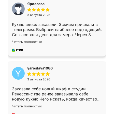
я хотела.
Ярослава
3 августа 2026
Кухню здесь заказали. Эскизы прислали в
телеграмм. Выбрали наиболее подходящий.
Согласовали день для замера. Через 3
недели кухня была уже готова. Остались
Читать полностью
довольны работой. Спасибо Ренессанс
мебель за качественную работу!
yaroslava1986
3 августа 2026
Заказала себе новый шкаф в студии
Ренессанс где ранее заказывала себе
новую кухню.Чего искать, когда качеством
вполне довольна. Служит кухня уже почти
Читать полностью
два года, нареканий нет.