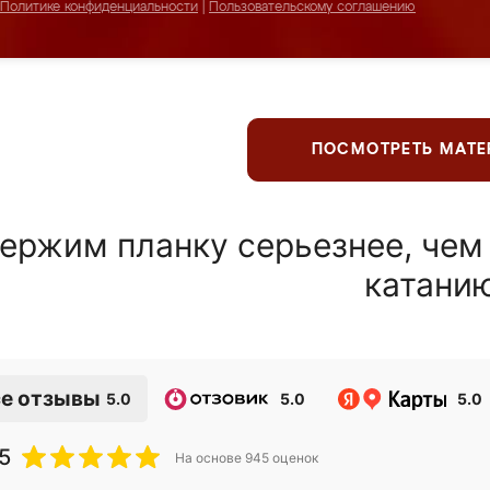
Политике конфиденциальности
|
Пользовательскому соглашению
ПОСМОТРЕТЬ МАТ
ержим планку серьезнее, чем
катани
е отзывы
5.0
5.0
5.0
5
На основе
945
оценок