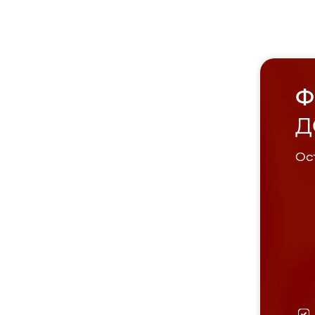
Ф
Д
Ост