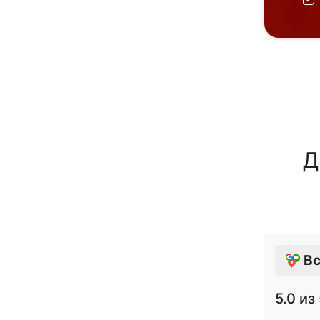
Д
Вс
5.0
из 