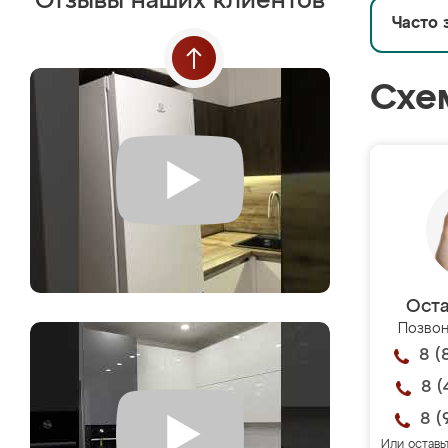
Отзывы наших клиентов
Часто 
Схе
Оста
Позвон
8 (
8 (
8 (
Или оставь