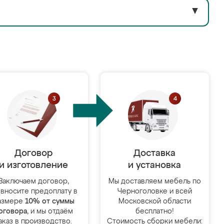
▼
Договор
Доставка
и изготовление
и установка
Заключаем договор,
Мы доставляем мебель по
 вносите предоплату в
Черноголовке и всей
азмере
10% от суммы
Московской области
оговора
, и мы отдаём
бесплатно!
аказ в производство.
Стоимость сборки мебели: