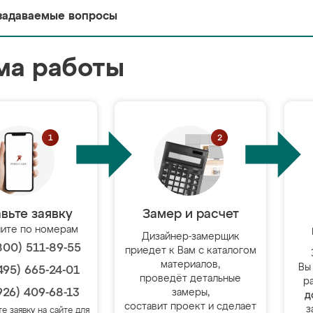
задаваемые вопросы
ма работы
вьте заявку
Замер и расчет
ите по номерам
Дизайнер-замерщик
800) 511-89-55
приедет к Вам с каталогом
материалов,
Вы
495) 665-24-01
проведёт детальные
р
926) 409-68-13
замеры,
д
составит проект и сделает
з
те заявку на сайте для